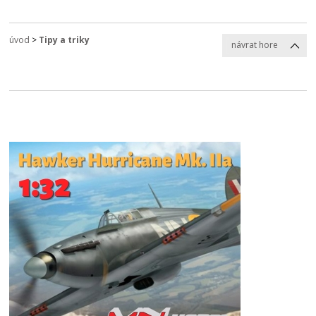
úvod
>
Tipy a triky
návrat hore