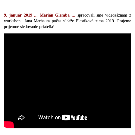
9. január 2019 ... Marián Glemba ...
spracovali sme videozáznam z
workshopu Jana Merhauta počas súťaže Plastiková zima 2019. Prajeme
príjemné sledovanie priatelia!