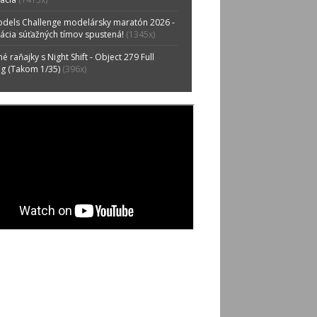
odels Challenge modelársky maratón 2026 -
rácia súťažných tímov spustená!
(1345x)
é raňajky s Night Shift - Object 279 Full
ng (Takom 1/35)
(396x)