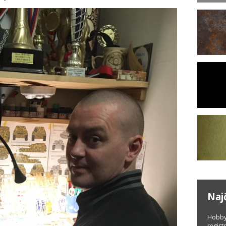
Naj
Hobby
regist