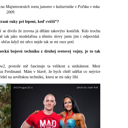
na Majstrovstvách sveta junorov v kulturistike v Poľsku v roku
2009.
etrasú ruky pri lepení, keď cvičíš“?
dí se divilo že zrovna já dělám takovýto koníček. Kdo trochu
ejně tak jako modelařina a těmito slovy jsem jim i odpovídal.
občas když mi něco nejde tak se mi ruce potí.
ckú bojovú techniku z druhej svetovej vojny, je to tak
2, protože mě fascinuje ta velikost a unikátnost. Mezi
anku Ferdinand. Mám v hlavě, že bych chtěl udělat co nejvíce
šel na sovětskou techniku, která se mi taky líbí.