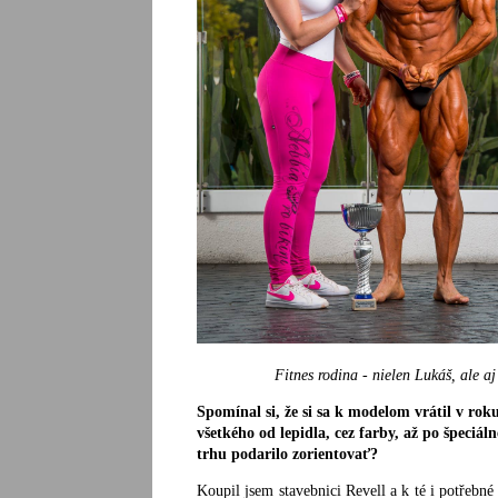
Fitnes rodina - nielen Lukáš, ale a
Spomínal si, že si sa k modelom vrátil v ro
všetkého od lepidla, cez farby, až po špeciál
trhu podarilo zorientovať?
Koupil jsem stavebnici Revell a k té i potřebné b