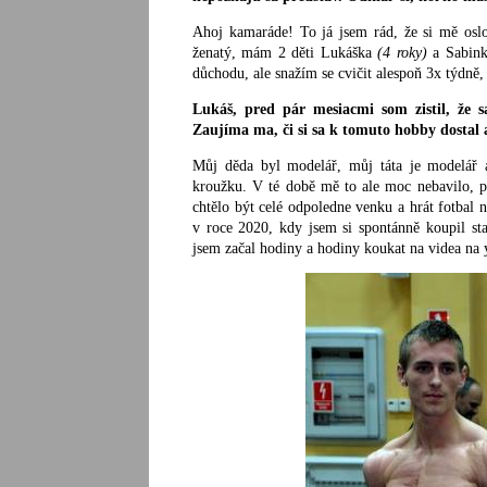
Ahoj kamaráde! To já jsem rád, že si mě oslo
ženatý, mám 2 děti Lukáška
(4 roky)
a Sabin
důchodu, ale snažím se cvičit alespoň 3x týdně, 
Lukáš, pred pár mesiacmi som zistil, že 
Zaujíma ma, či si sa k tomuto hobby dostal a
Můj děda byl modelář, můj táta je modelář 
kroužku. V té době mě to ale moc nebavilo, pr
chtělo být celé odpoledne venku a hrát fotbal 
v roce 2020, kdy jsem si spontánně koupil st
jsem začal hodiny a hodiny koukat na videa na 