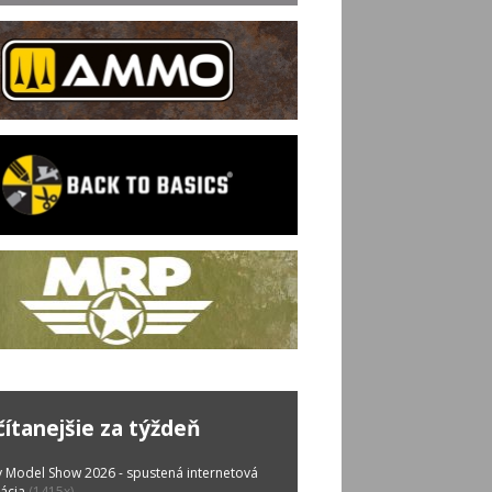
čítanejšie za týždeň
 Model Show 2026 - spustená internetová
rácia
(1415x)