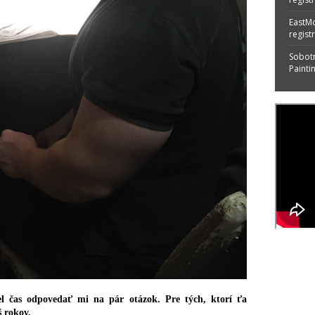
EastM
regist
Sobotn
Painti
el čas odpovedať mi na pár otázok. Pre tých, ktorí ťa
 rokov.