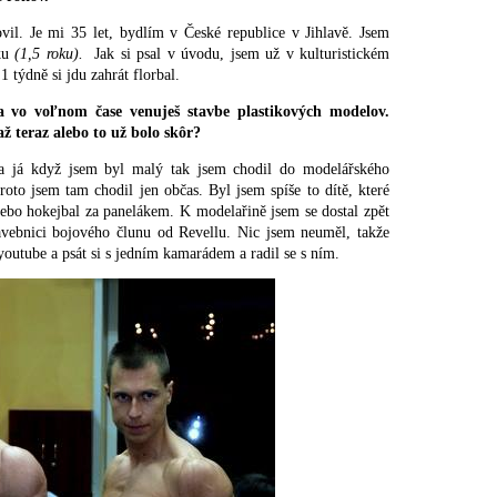
vil. Je mi 35 let, bydlím v České republice v Jihlavě. Jsem
ku
(1,5 roku).
Jak si psal v úvodu, jsem už v kulturistickém
1 týdně si jdu zahrát florbal.
sa vo voľnom čase venuješ stavbe plastikových modelov.
ž teraz alebo to už bolo skôr?
a já když jsem byl malý tak jsem chodil do modelářského
oto jsem tam chodil jen občas. Byl jsem spíše to dítě, které
nebo hokejbal za panelákem. K modelařině jsem se dostal zpět
avebnici bojového člunu od Revellu. Nic jsem neuměl, takže
youtube a psát si s jedním kamarádem a radil se s ním.