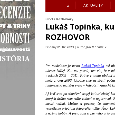
⌂
AKTUALITY
úvod
>
Rozhovory
Lukáš Topinka, ku
ROZHOVOR
Pridaný
01.02.2023
| autor
Ján Moravčík
Pre modelárov je meno
Lukáš Topinka
asi ni
takmer každý. Kto ma pozná, ten vie, že v min
v rokoch 2005 – 2011. Práve v tomto období s
sveta z roku 2008. Osobne sme sa stretli počas
juniorského majstra sveta v kategórii klasická ku
Aj keď som po skončení svojej kulturistickej kar
ktorých dráhu som stále vnímal a registroval. 
medzi mužmi. Možno si poviete, čo znamená,
vysvetlenie pripájam fotografiu nižšie. Áno, Lu
k nášmu hobby. A preto som si pre neho pripravi