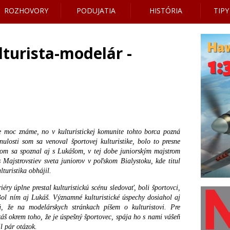
ROZHOVORY
PODUJATIA
HISTÓRIA
TIPY
lturista-modelár -
e moc známe, no v kulturistickej komunite tohto borca pozná
ulosti som sa venoval športovej kulturistike, bolo to presne
om sa spoznal aj s Lukášom, v tej dobe juniorským majstrom
 Majstrovstiev sveta juniorov v poľskom Bialystoku, kde titul
lturistika obhájil.
iéry úplne prestal kulturistickú scénu sledovať, boli športovci,
Bol ním aj Lukáš. Významné kulturistické úspechy dosiahol aj
 že na modelárskych stránkach píšem o kulturistovi. Pre
káš okrem toho, že je úspešný športovec, spája ho s nami vášeň
l pár otázok.