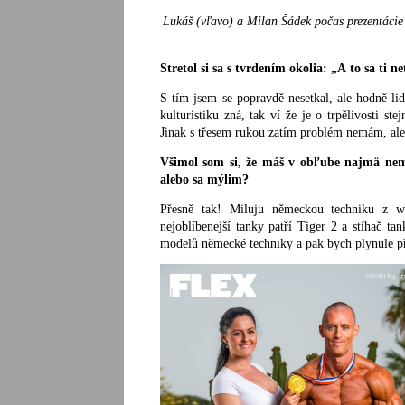
Lukáš (vľavo) a Milan Šádek počas prezentácie 
Stretol si sa s tvrdením okolia: „A to sa ti n
S tím jsem se popravdě nesetkal, ale hodně li
kulturistiku zná, tak ví že je o trpělivosti st
Jinak s třesem rukou zatím problém nemám, ale 
Všimol som si, že máš v obľube najmä neme
alebo sa mýlim?
Přesně tak! Miluju německou techniku z ww
nejoblíbenejší tanky patří Tiger 2 a stíhač t
modelů německé techniky a pak bych plynule pře