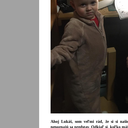
Ahoj Lukáš, som veľmi rád, že si si naši
nepoznajú sa predstav. Odkiaľ si, koľko máš