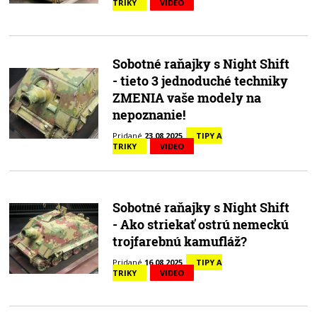
TRIKY
VIDEO
Sobotné raňajky s Night Shift
- tieto 3 jednoduché techniky
ZMENIA vaše modely na
nepoznanie!
Pridané
23.08.2025
TIPY A
TRIKY
VIDEO
Sobotné raňajky s Night Shift
- Ako striekať ostrú nemeckú
trojfarebnú kamufláž?
Pridané
16.08.2025
TIPY A
TRIKY
VIDEO