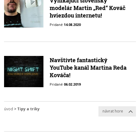
Vynikajúci slovenský
modelár Martin „Red“ Kováč
hviezdou internetu!
Pridané
14.08.2020
Navštívte fantastický
YouTube kanál Martina Reda
Kováča!
Pridané
06.02.2019
úvod
>
Tipy a triky
návrat hore