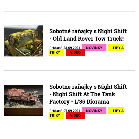
Sobotné raňajky s Night Shift
- Old Land Rover Tow Truck!
Pridané
28.09.2024
NOVINKY
TIPY A
TRIKY
VIDEO
Sobotné raňajky s Night Shift
- Night Shift At The Tank
Factory - 1/35 Diorama
Pridané
07.09.2024
NOVINKY
TIPY A
TRIKY
VIDEO