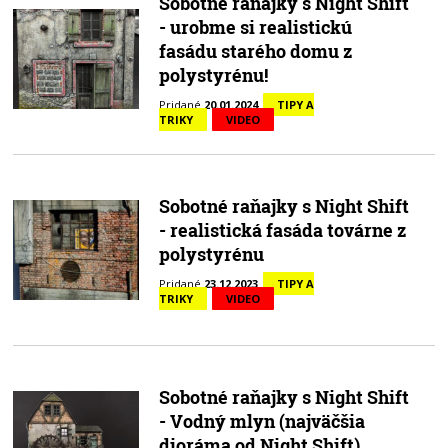
Sobotné raňajky s Night Shift
- urobme si realistickú
fasádu starého domu z
polystyrénu!
Pridané
20.01.2024
TIPY A
TRIKY
VIDEO
Sobotné raňajky s Night Shift
- realistická fasáda továrne z
polystyrénu
Pridané
23.12.2023
TIPY A
TRIKY
VIDEO
Sobotné raňajky s Night Shift
- Vodný mlyn (najväčšia
dioráma od Night Shift)