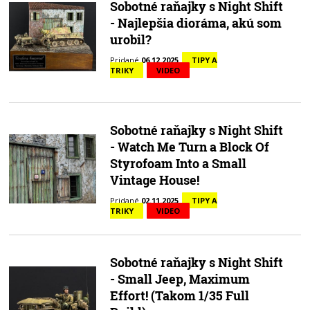
Sobotné raňajky s Night Shift
- Najlepšia dioráma, akú som
urobil?
Pridané
06.12.2025
TIPY A
TRIKY
VIDEO
Sobotné raňajky s Night Shift
- Watch Me Turn a Block Of
Styrofoam Into a Small
Vintage House!
Pridané
02.11.2025
TIPY A
TRIKY
VIDEO
Sobotné raňajky s Night Shift
- Small Jeep, Maximum
Effort! (Takom 1/35 Full