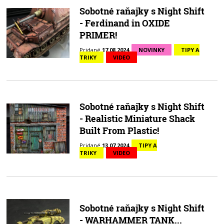
Sobotné raňajky s Night Shift
- Ferdinand in OXIDE
PRIMER!
Pridané
17.08.2024
NOVINKY
TIPY A
TRIKY
VIDEO
Sobotné raňajky s Night Shift
- Realistic Miniature Shack
Built From Plastic!
Pridané
13.07.2024
TIPY A
TRIKY
VIDEO
Sobotné raňajky s Night Shift
- WARHAMMER TANK...