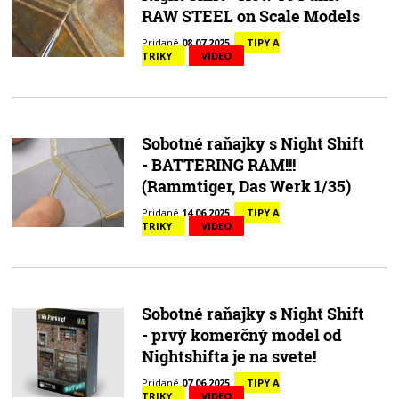
RAW STEEL on Scale Models
Pridané
08.07.2025
TIPY A
TRIKY
VIDEO
Sobotné raňajky s Night Shift
- BATTERING RAM!!!
(Rammtiger, Das Werk 1/35)
Pridané
14.06.2025
TIPY A
TRIKY
VIDEO
Sobotné raňajky s Night Shift
- prvý komerčný model od
Nightshifta je na svete!
Pridané
07.06.2025
TIPY A
TRIKY
VIDEO