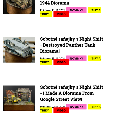
1944 Diorama
Pridané
21.12.2024
NOVINKY
TIPY A
TRIKY
VIDEO
Sobotné raňajky s Night Shift
- Destroyed Panther Tank
Diorama!
Pridané
23.11.2024
NOVINKY
TIPY A
TRIKY
VIDEO
Sobotné raňajky s Night Shift
- I Made A Diorama From
Google Street View!
Pridané
02.11.2024
NOVINKY
TIPY A
TRIKY
VIDEO