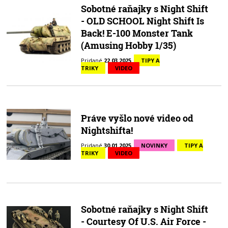
Sobotné raňajky s Night Shift
- OLD SCHOOL Night Shift Is
Back! E-100 Monster Tank
(Amusing Hobby 1/35)
Pridané
22.03.2025
TIPY A
TRIKY
VIDEO
Práve vyšlo nové video od
Nightshifta!
Pridané
30.01.2025
NOVINKY
TIPY A
TRIKY
VIDEO
Sobotné raňajky s Night Shift
- Courtesy Of U.S. Air Force -