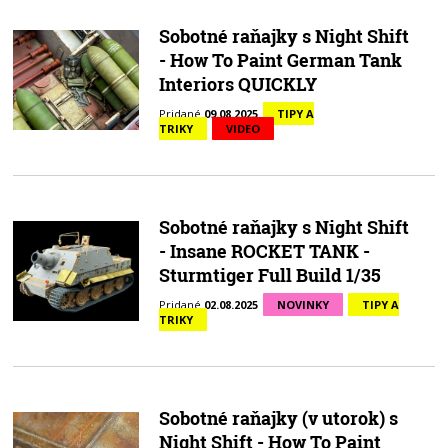
Sobotné raňajky s Night Shift
- How To Paint German Tank
Interiors QUICKLY
Pridané
09.08.2025
TIPY A
TRIKY
VIDEO
Sobotné raňajky s Night Shift
- Insane ROCKET TANK -
Sturmtiger Full Build 1/35
Pridané
02.08.2025
NOVINKY
TIPY A
TRIKY
Sobotné raňajky (v utorok) s
Night Shift - How To Paint