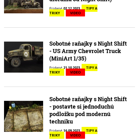
Pridané
02.12.2023
TIPY A
TRIKY
VIDEO
Sobotné raňajky s Night Shift
- US Army Chevrolet Truck
(MiniArt 1/35)
Pridané
21.10.2023
TIPY A
TRIKY
VIDEO
Sobotné raňajky s Night Shift
- postavte si jednoduchú
podložku pod modernú
techniku
Pridané
16.09.2023
TIPY A
TRIKY
VIDEO