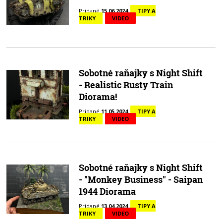
Pridané
15.06.2024
TIPY A
TRIKY
VIDEO
Sobotné raňajky s Night Shift
- Realistic Rusty Train
Diorama!
Pridané
11.05.2024
TIPY A
TRIKY
VIDEO
Sobotné raňajky s Night Shift
- "Monkey Business" - Saipan
1944 Diorama
Pridané
13.04.2024
TIPY A
TRIKY
VIDEO