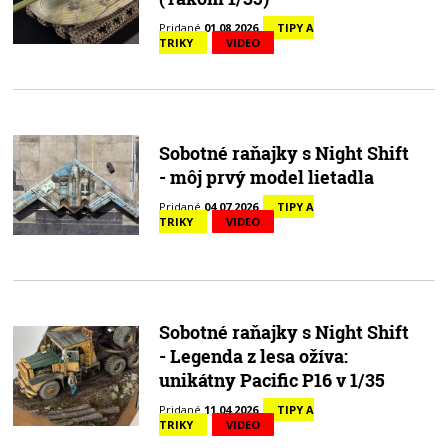
Pridané
01.08.2026
TIPY A
TRIKY
VIDEO
Sobotné raňajky s Night Shift
- môj prvý model lietadla
Pridané
04.07.2026
TIPY A
TRIKY
VIDEO
Sobotné raňajky s Night Shift
- Legenda z lesa ožíva:
unikátny Pacific P16 v 1/35
Pridané
11.04.2026
TIPY A
TRIKY
VIDEO