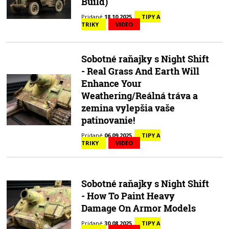
Build)
Pridané
18.10.2025
TIPY A
TRIKY
VIDEO
Sobotné raňajky s Night Shift
- Real Grass And Earth Will
Enhance Your
Weathering/Reálná tráva a
zemina vylepšia vaše
patinovanie!
Pridané
06.09.2025
TIPY A
TRIKY
VIDEO
Sobotné raňajky s Night Shift
- How To Paint Heavy
Damage On Armor Models
Pridané
30.08.2025
TIPY A