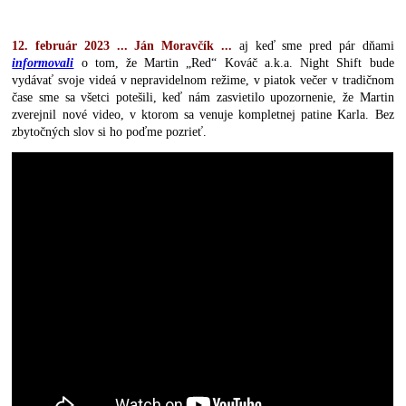
12. február 2023 ... Ján Moravčík ...
aj keď sme pred pár dňami
informovali
o tom, že Martin „Red“ Kováč a.k.a. Night Shift bude
vydávať svoje videá v nepravidelnom režime, v piatok večer v tradičnom
čase sme sa všetci potešili, keď nám zasvietilo upozornenie, že Martin
zverejnil nové video, v ktorom sa venuje kompletnej patine Karla. Bez
zbytočných slov si ho poďme pozrieť.