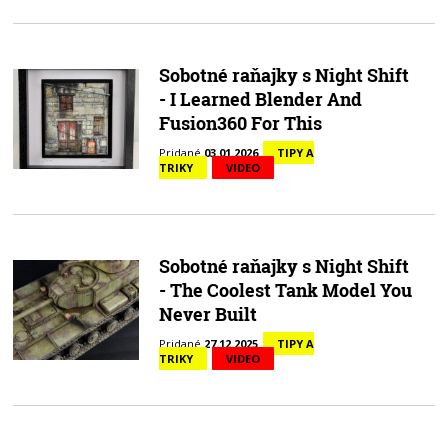
Sobotné raňajky s Night Shift
- I Learned Blender And
Fusion360 For This
Pridané
03.01.2026
TIPY A
TRIKY
VIDEO
Sobotné raňajky s Night Shift
- The Coolest Tank Model You
Never Built
Pridané
27.12.2025
TIPY A
TRIKY
VIDEO