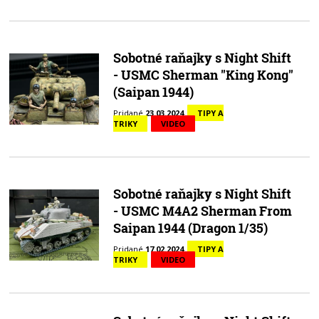
Sobotné raňajky s Night Shift
- USMC Sherman "King Kong"
(Saipan 1944)
Pridané
23.03.2024
TIPY A
TRIKY
VIDEO
Sobotné raňajky s Night Shift
- USMC M4A2 Sherman From
Saipan 1944 (Dragon 1/35)
Pridané
17.02.2024
TIPY A
TRIKY
VIDEO