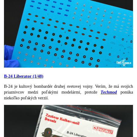
B-24 Liberator (1/48)
B-24 je kultový bombardér druhej svetovej vojny. Verím, že má svojich
priaznivcov medzi poľskými modelármi, pretože
Techmod
ponúka
niekoľko poľských verzií.