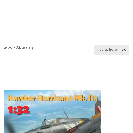
úvod
>
Aktuality
návrat hore