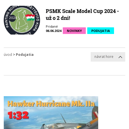
PSMK Scale Model Cup 2024 -
už o 2 dni!
Pridané
06.06.2024
NOVINKY
PODUJATIA
úvod
>
Podujatia
návrat hore