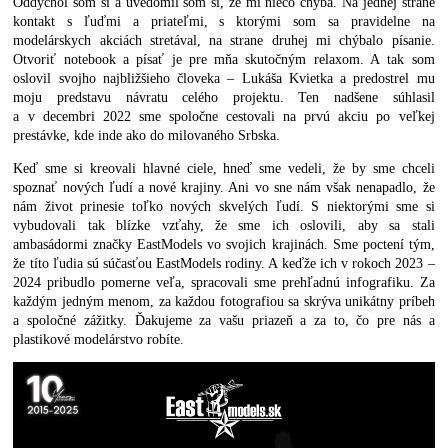
Oddýchol som si a uvedomil som si, že mi niečo chýba. Na jednej strane
kontakt s ľuďmi a priateľmi, s ktorými som sa pravidelne na
modelárskych akciách stretával, na strane druhej mi chýbalo písanie.
Otvoriť notebook a písať je pre mňa skutočným relaxom. A tak som
oslovil svojho najbližšieho človeka – Lukáša Kvietka a predostrel mu
moju predstavu návratu celého projektu. Ten nadšene súhlasil
a v decembri 2022 sme spoločne cestovali na prvú akciu po veľkej
prestávke, kde inde ako do milovaného Srbska.
Keď sme si kreovali hlavné ciele, hneď sme vedeli, že by sme chceli
spoznať nových ľudí a nové krajiny. Ani vo sne nám však nenapadlo, že
nám život prinesie toľko nových skvelých ľudí. S niektorými sme si
vybudovali tak blízke vzťahy, že sme ich oslovili, aby sa stali
ambasádormi značky EastModels vo svojich krajinách. Sme poctení tým,
že títo ľudia sú súčasťou EastModels rodiny. A keďže ich v rokoch 2023 –
2024 pribudlo pomerne veľa, spracovali sme prehľadnú infografiku. Za
každým jedným menom, za každou fotografiou sa skrýva unikátny príbeh
a spoločné zážitky. Ďakujeme za vašu priazeň a za to, čo pre nás a
plastikové modelárstvo robíte.