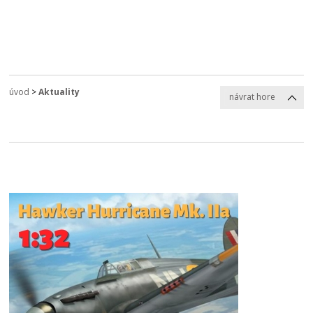
úvod
>
Aktuality
návrat hore