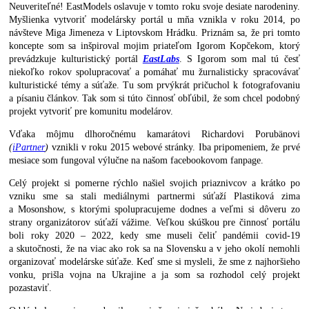
Neuveriteľné! EastModels oslavuje v tomto roku svoje desiate narodeniny.
Myšlienka vytvoriť modelársky portál u mňa vznikla v roku 2014, po
návšteve Miga Jimeneza v Liptovskom Hrádku. Priznám sa, že pri tomto
koncepte som sa inšpiroval mojim priateľom Igorom Kopčekom, ktorý
prevádzkuje kulturistický portál
EastLabs
. S Igorom som mal tú česť
niekoľko rokov spolupracovať a pomáhať mu žurnalisticky spracovávať
kulturistické témy a súťaže. Tu som prvýkrát pričuchol k fotografovaniu
a písaniu článkov. Tak som si túto činnosť obľúbil, že som chcel podobný
projekt vytvoriť pre komunitu modelárov.
Vďaka môjmu dlhoročnému kamarátovi Richardovi Porubänovi
(
iPartner
)
vznikli v roku 2015 webové stránky. Iba pripomeniem, že prvé
mesiace som fungoval výlučne na našom facebookovom fanpage.
Celý projekt si pomerne rýchlo našiel svojich priaznivcov a krátko po
vzniku sme sa stali mediálnymi partnermi súťaží Plastiková zima
a Mosonshow, s ktorými spolupracujeme dodnes a veľmi si dôveru zo
strany organizátorov súťaží vážime. Veľkou skúškou pre činnosť portálu
boli roky 2020 – 2022, kedy sme museli čeliť pandémii covid-19
a skutočnosti, že na viac ako rok sa na Slovensku a v jeho okolí nemohli
organizovať modelárske súťaže. Keď sme si mysleli, že sme z najhoršieho
vonku, prišla vojna na Ukrajine a ja som sa rozhodol celý projekt
pozastaviť.