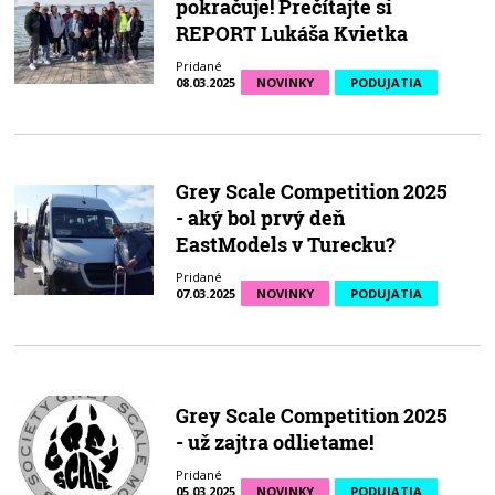
pokračuje! Prečítajte si
REPORT Lukáša Kvietka
Pridané
08.03.2025
NOVINKY
PODUJATIA
Grey Scale Competition 2025
- aký bol prvý deň
EastModels v Turecku?
Pridané
07.03.2025
NOVINKY
PODUJATIA
Grey Scale Competition 2025
- už zajtra odlietame!
Pridané
05.03.2025
NOVINKY
PODUJATIA