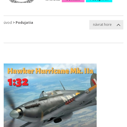
úvod
>
Podujatia
návrat hore