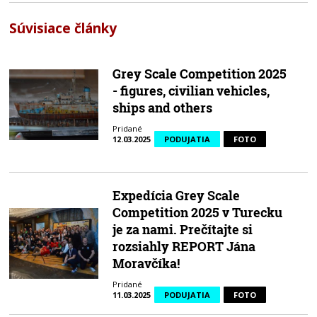
Súvisiace články
Grey Scale Competition 2025
- figures, civilian vehicles,
ships and others
Pridané
12.03.2025
PODUJATIA
FOTO
Expedícia Grey Scale
Competition 2025 v Turecku
je za nami. Prečítajte si
rozsiahly REPORT Jána
Moravčíka!
Pridané
11.03.2025
PODUJATIA
FOTO