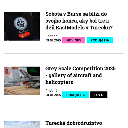
Sobota v Burse sa blíži do
svojho konca, aký bol tretí
deň EastModels v Turecku?
Pridané
08.03.2025
NOVINKY
PODUJATIA
Grey Scale Competition 2025
- gallery of aircraft and
helicopters
Pridané
08.03.2025
PODUJATIA
FOTO
Turecké dobrodružstvo