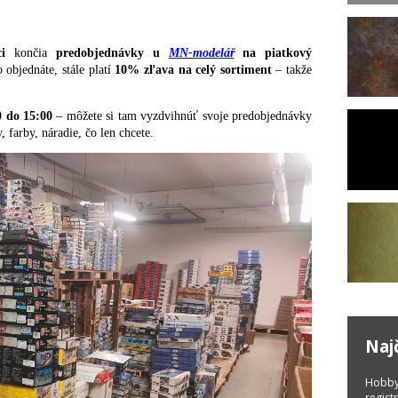
i
končia
predobjednávky u
MN-modelář
na piatkový
o objednáte, stále platí
10% zľava na celý sortiment
– takže
0 do 15:00
– môžete si tam vyzdvihnúť svoje predobjednávky
 farby, náradie, čo len chcete.
Naj
Hobby
regist