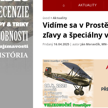
⌂
AKTUALITY
úvod
>
Aktuality
Vidíme sa v Prost
zľavy a špeciálny 
Pridaný
16.04.2025
| autor
Ján Moravčík, MN