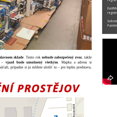
EastM
regist
Sobotn
Painti
lavnom sklade
. Tento rok
nebude zabezpečený zvoz
, takže
–
vjazd bude umožnený všetkým
. Mapku a adresu si
ťaži, prípadne si ju môžete uložiť tu – pre lepšiu predstavu,