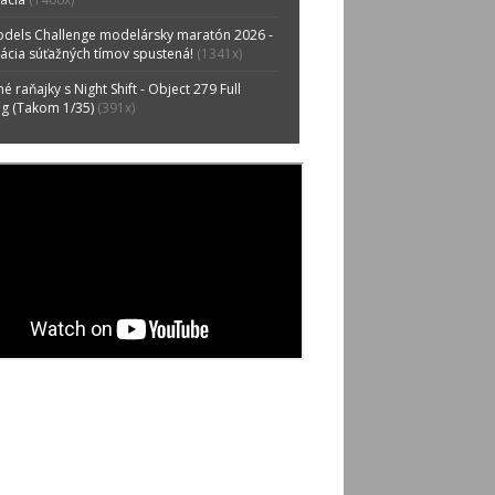
odels Challenge modelársky maratón 2026 -
rácia súťažných tímov spustená!
(1341x)
é raňajky s Night Shift - Object 279 Full
ng (Takom 1/35)
(391x)