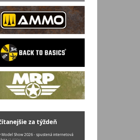
čítanejšie za týždeň
 Model Show 2026 - spustená internetová
rácia
(1400x)