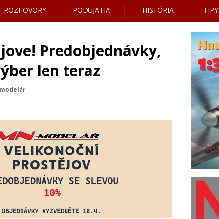
ROZHOVORY
PODUJATIA
HISTÓRIA
TIPY
ějove! Predobjednávky,
výber len teraz
-modelář