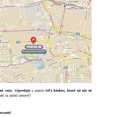
né ceny
,
výpredaje
a najmä
veľa kúskov, ktoré už nie sú
akt sa oplatí zastaviť!
.
ovanie!