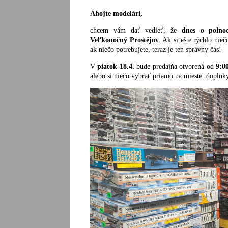
Ahojte modelári,
chcem vám dať vedieť, že
dnes o polnoc
Veľkonočný Prostějov
. Ak si ešte rýchlo nieč
ak niečo potrebujete, teraz je ten správny čas!
V
piatok 18.4.
bude predajňa otvorená od
9:0
alebo si niečo vybrať priamo na mieste: doplnky,