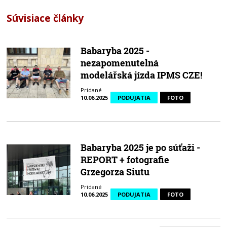
Súvisiace články
Babaryba 2025 -
nezapomenutelná
modelářská jízda IPMS CZE!
Pridané
10.06.2025
PODUJATIA
FOTO
Babaryba 2025 je po súťaži -
REPORT + fotografie
Grzegorza Siutu
Pridané
10.06.2025
PODUJATIA
FOTO