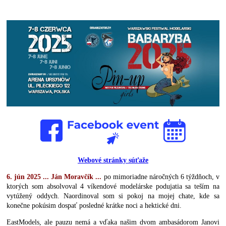
Webové stránky súťaže
6. jún 2025 ... Ján Moravčík ...
po mimoriadne náročných 6 týždňoch, v
ktorých som absolvoval 4 víkendové modelárske podujatia sa teším na
vytúžený oddych. Naordinoval som si pokoj na mojej chate, kde sa
konečne pokúsim dospať posledné krátke noci a hektické dni.
EastModels, ale pauzu nemá a vďaka našim dvom ambasádorom Janovi