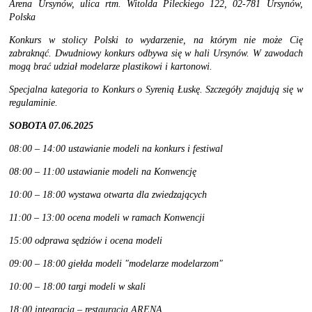
Arena Ursynów,
ulica rtm. Witolda Pileckiego 122, 02-781 Ursynów,
Polska
Konkurs w stolicy Polski to wydarzenie, na którym nie może Cię
zabraknąć. Dwudniowy konkurs odbywa się w hali Ursynów. W zawodach
mogą brać udział modelarze plastikowi i kartonowi.
Specjalna kategoria to Konkurs o Syrenią Łuskę. Szczegóły znajdują się w
regulaminie.
SOBOTA 07.06.2025
08:00 – 14:00 ustawianie modeli na konkurs i festiwal
08:00 – 11:00 ustawianie modeli na Konwencję
10:00 – 18:00 wystawa otwarta dla zwiedzających
11:00 – 13:00 ocena modeli w ramach Konwencji
15:00 odprawa sędziów i ocena modeli
09:00 – 18:00 giełda modeli "modelarze modelarzom"
10:00 – 18:00 targi modeli w skali
18:00 integracja – restauracja ARENA