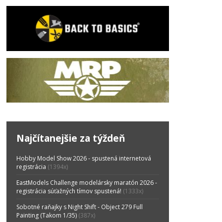
Najčítanejšie za týždeň
Hobby Model Show 2026 - spustená internetová
registrácia
(1394x)
EastModels Challenge modelársky maratón 2026 -
registrácia súťažných tímov spustená!
(1333x)
Sobotné raňajky s Night Shift - Object 279 Full
Painting (Takom 1/35)
(387x)