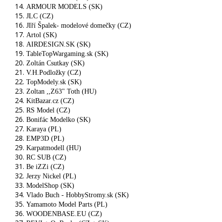
ARMOUR MODELS (SK)
JLC (CZ)
JIří Špalek- modelové domečky (CZ)
Artol (SK)
AIRDESIGN.SK (SK)
TableTopWargaming.sk (SK)
Zoltán Csutkay (SK)
V.H.Podložky (CZ)
TopModely.sk (SK)
Zoltan ,,Z63" Toth (HU)
KitBazar.cz (CZ)
RS Model (CZ)
Bonifác Modelko (SK)
Karaya (PL)
EMP3D (PL)
Karpatmodell (HU)
RC SUB (CZ)
Be iZZi (CZ)
Jerzy Nickel (PL)
ModelShop (SK)
Vlado Buch - HobbyStromy.sk (SK)
Yamamoto Model Parts (PL)
WOODENBASE.EU (CZ)