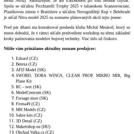
mesta Nitra).
Samozrejme, že ani EastModels pri tom nebude chýbať.
Spolu so súťažou Picchiatelli Trophy 2025 v talianskom Scanzorosciate,
Plastikovou zimou v Bratislave a súťažou Novogodišnji Kup v Belehrade
je súťaž Nitra model 2025 na zozname plánovaných akcií tejto jesene.
Pred pár dňami ma kontaktoval predseda klubu Michal Mesároš, ktorý so
mnou dohodol, že v rámci súťaže predvediem workshop na tému základné
kroky patinovania modelov bojovej techniky. Viac info už čoskoro.
Nižšie vám prinášame aktuálny zoznam predajcov:
Eduard (CZ)
Betexa (CZ)
AFD Model (SK)
SWORD, DORA WINGS, CLEAR PROP, MIKRO MIR, Big
Plane Kit
RC - svet (SK)
ModelCentrum (SK)
Forsage.store (SK)
Firma49 (CZ)
MH Models (CZ)
Sabre kits (CZ)
3D Detail (CZ)
Makettshop.eu (HU)
Obchod.Valka.cz (CZ)