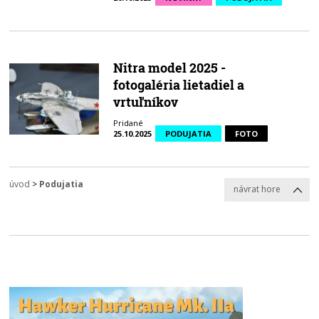
Nitra model 2025 -
fotogaléria lietadiel a
vrtuľníkov
Pridané
25.10.2025
PODUJATIA
FOTO
úvod
>
Podujatia
návrat hore