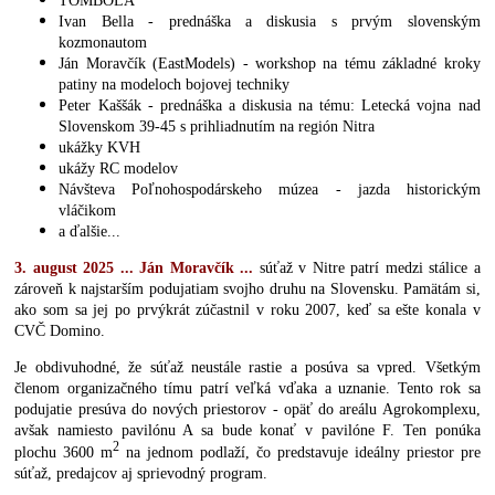
TOMBOLA
Ivan Bella - prednáška a diskusia s prvým slovenským
kozmonautom
Ján Moravčík (EastModels) - workshop na tému základné kroky
patiny na modeloch bojovej techniky
Peter Kaššák - prednáška a diskusia na tému: Letecká vojna nad
Slovenskom 39-45 s prihliadnutím na región Nitra
ukážky KVH
ukážy RC modelov
Návšteva Poľnohospodárskeho múzea - jazda historickým
vláčikom
a ďalšie...
3. august 2025 ... Ján Moravčík ...
súťaž v Nitre patrí medzi stálice a
zároveň k najstarším podujatiam svojho druhu na Slovensku. Pamätám si,
ako som sa jej po prvýkrát zúčastnil v roku 2007, keď sa ešte konala v
CVČ Domino.
Je obdivuhodné, že súťaž neustále rastie a posúva sa vpred. Všetkým
členom organizačného tímu patrí veľká vďaka a uznanie. Tento rok sa
podujatie presúva do nových priestorov - opäť do areálu Agrokomplexu,
avšak namiesto pavilónu A sa bude konať v pavilóne F. Ten ponúka
2
plochu 3600 m
na jednom podlaží, čo predstavuje ideálny priestor pre
súťaž, predajcov aj sprievodný program.