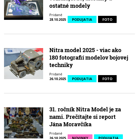
ostatné modely
Pridané
28.10.2025
PODUJATIA
FOTO
Nitra model 2025 - viac ako
180 fotografií modelov bojovej
techniky
Pridané
26.10.2025
PODUJATIA
FOTO
31. ročník Nitra Model je za
nami. Prečítajte si report
Jána Moravčíka
Pridané
26.10.2025
NOVINKY
PODUJATIA