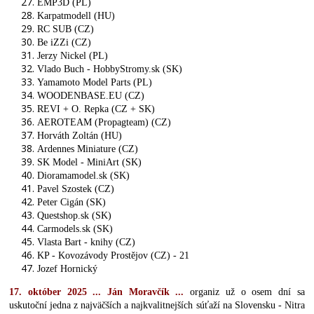
EMP3D (PL)
Karpatmodell (HU)
RC SUB (CZ)
Be iZZi (CZ)
Jerzy Nickel (PL)
Vlado Buch - HobbyStromy.sk (SK)
Yamamoto Model Parts (PL)
WOODENBASE.EU (CZ)
REVI + O. Repka (CZ + SK)
AEROTEAM (Propagteam) (CZ)
Horváth Zoltán (HU)
Ardennes Miniature (CZ)
SK Model - MiniArt (SK)
Dioramamodel.sk (SK)
Pavel Szostek (CZ)
Peter Cigán (SK)
Questshop.sk (SK)
Carmodels.sk (SK)
Vlasta Bart - knihy (CZ)
KP - Kovozávody Prostějov (CZ) - 21
Jozef Hornický
17. október 2025 ... Ján Moravčík ...
organiz už o osem dní sa
uskutoční jedna z najväčších a najkvalitnejších súťaží na Slovensku - Nitra