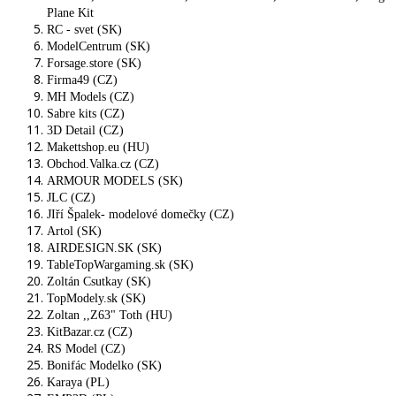
Plane Kit
RC - svet (SK)
ModelCentrum (SK)
Forsage.store (SK)
Firma49 (CZ)
MH Models (CZ)
Sabre kits (CZ)
3D Detail (CZ)
Makettshop.eu (HU)
Obchod.Valka.cz (CZ)
ARMOUR MODELS (SK)
JLC (CZ)
JIří Špalek- modelové domečky (CZ)
Artol (SK)
AIRDESIGN.SK (SK)
TableTopWargaming.sk (SK)
Zoltán Csutkay (SK)
TopModely.sk (SK)
Zoltan ,,Z63" Toth (HU)
KitBazar.cz (CZ)
RS Model (CZ)
Bonifác Modelko (SK)
Karaya (PL)