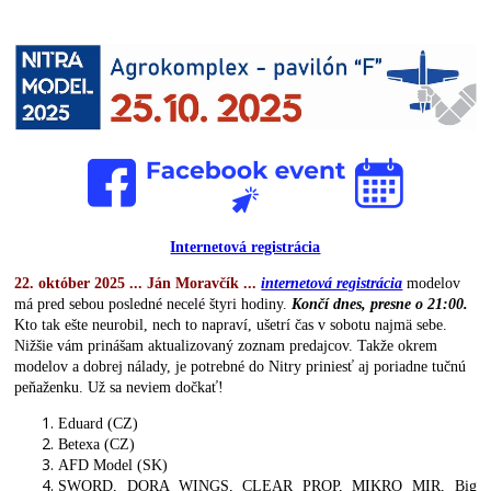
Internetová registrácia
22. október 2025 ... Ján Moravčík ...
internetová registrácia
modelov
má pred sebou posledné necelé štyri hodiny.
Končí dnes, presne o 21:00.
Kto tak ešte neurobil, nech to napraví, ušetrí čas v sobotu najmä sebe.
Nižšie vám prinášam aktualizovaný zoznam predajcov. Takže okrem
modelov a dobrej nálady, je potrebné do Nitry priniesť aj poriadne tučnú
peňaženku. Už sa neviem dočkať!
Eduard (CZ)
Betexa (CZ)
AFD Model (SK)
SWORD, DORA WINGS, CLEAR PROP, MIKRO MIR, Big