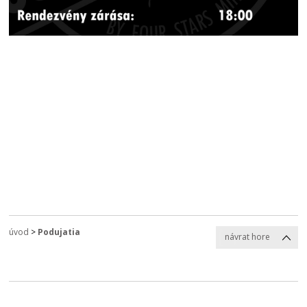
úvod
>
Podujatia
návrat hore