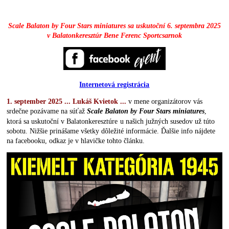
Scale Balaton by Four Stars miniatures sa uskutoční 6. septembra 2025
v Balatonkeresztúr Bene Ferenc Sportcsarnok
Internetová registrácia
1. september 2025 ... Lukáš Kvietok ...
v mene organizátorov vás
srdečne pozávame na súťaž
Scale Balaton by Four Stars miniatures
,
ktorá sa uskutoční v
Balatonkeresztúre
u našich južných susedov už túto
sobotu. Nižšie prinášame všetky dôležité informácie. Ďalšie info nájdete
na facebooku, odkaz je v hlavičke tohto článku.