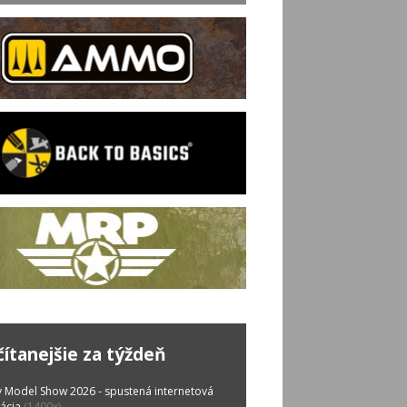
čítanejšie za týždeň
 Model Show 2026 - spustená internetová
rácia
(1400x)