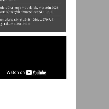
odels Challenge modelársky maratón 2026 -
rácia súťažných tímov spustená!
(1341x)
é raňajky s Night Shift - Object 279 Full
ng (Takom 1/35)
(391x)