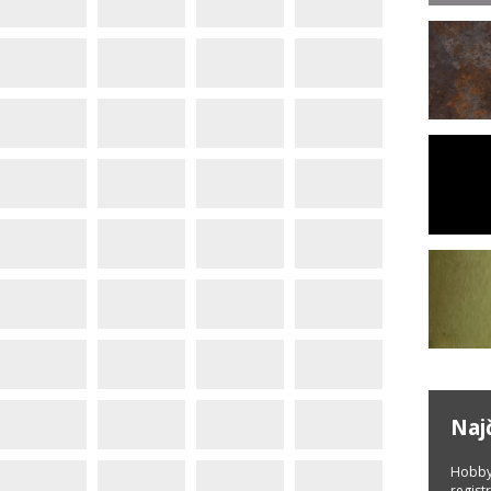
Naj
Hobby
regist