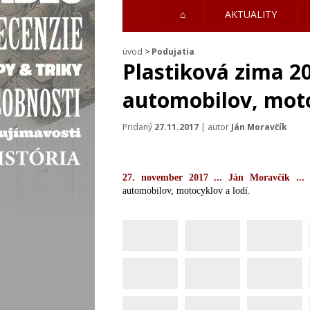
⌂
AKTUALITY
úvod
>
Podujatia
Plastiková zima 2
automobilov, moto
Pridaný
27.11.2017
| autor
Ján Moravčík
27. november 2017 ... Ján Moravčík ..
automobilov, motocyklov a lodí.