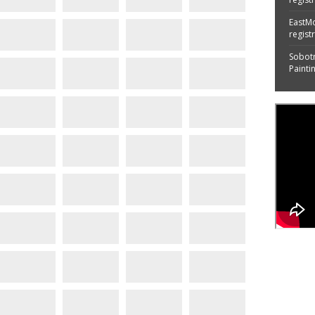
EastM
regist
Sobotn
Painti