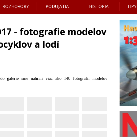
ROZHOVORY
PODUJATIA
HISTÓRIA
TIPY
017 - fotografie modelov
cyklov a lodí
.
do galérie sme nahrali viac ako 140 fotografií modelov