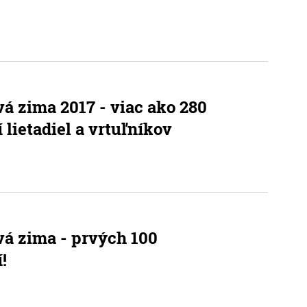
vá zima 2017 - viac ako 280
í lietadiel a vrtuľníkov
vá zima - prvých 100
!