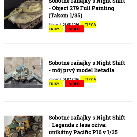
Sobotné raňajky s Night Shift
- Object 279 Full Painting
(Takom 1/35)
Pridané
01.08.2026
TIPY A
TRIKY
VIDEO
Sobotné raňajky s Night Shift
- môj prvý model lietadla
Pridané
04.07.2026
TIPY A
TRIKY
VIDEO
Sobotné raňajky s Night Shift
- Legenda z lesa ožíva:
unikátny Pacific P16 v 1/35