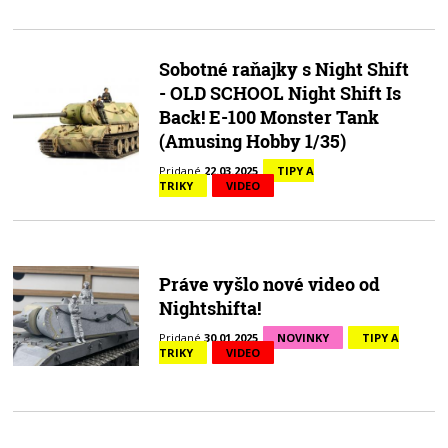
Sobotné raňajky s Night Shift
- OLD SCHOOL Night Shift Is
Back! E-100 Monster Tank
(Amusing Hobby 1/35)
Pridané
22.03.2025
TIPY A
TRIKY
VIDEO
Práve vyšlo nové video od
Nightshifta!
Pridané
30.01.2025
NOVINKY
TIPY A
TRIKY
VIDEO