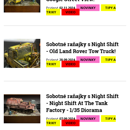
Pridané
02.11.2024
NOVINKY
TIPY A
TRIKY
VIDEO
Sobotné raňajky s Night Shift
- Old Land Rover Tow Truck!
Pridané
28.09.2024
NOVINKY
TIPY A
TRIKY
VIDEO
Sobotné raňajky s Night Shift
- Night Shift At The Tank
Factory - 1/35 Diorama
Pridané
07.09.2024
NOVINKY
TIPY A
TRIKY
VIDEO