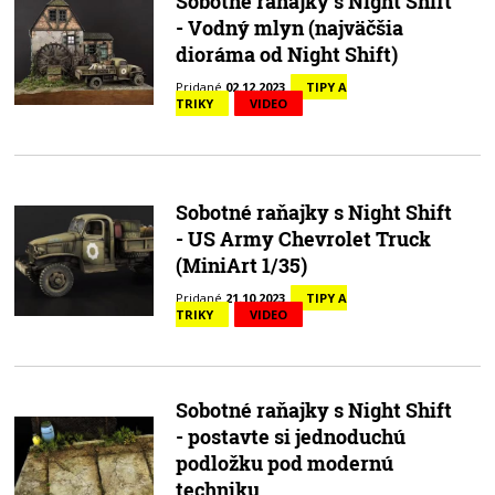
Sobotné raňajky s Night Shift
- Vodný mlyn (najväčšia
dioráma od Night Shift)
Pridané
02.12.2023
TIPY A
TRIKY
VIDEO
Sobotné raňajky s Night Shift
- US Army Chevrolet Truck
(MiniArt 1/35)
Pridané
21.10.2023
TIPY A
TRIKY
VIDEO
Sobotné raňajky s Night Shift
- postavte si jednoduchú
podložku pod modernú
techniku