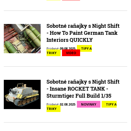
Sobotné raňajky s Night Shift
- How To Paint German Tank
Interiors QUICKLY
Pridané
09.08.2025
TIPY A
TRIKY
VIDEO
Sobotné raňajky s Night Shift
- Insane ROCKET TANK -
Sturmtiger Full Build 1/35
Pridané
02.08.2025
NOVINKY
TIPY A
TRIKY