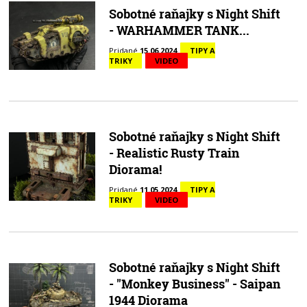
Sobotné raňajky s Night Shift
- WARHAMMER TANK...
Pridané
15.06.2024
TIPY A
TRIKY
VIDEO
Sobotné raňajky s Night Shift
- Realistic Rusty Train
Diorama!
Pridané
11.05.2024
TIPY A
TRIKY
VIDEO
Sobotné raňajky s Night Shift
- "Monkey Business" - Saipan
1944 Diorama