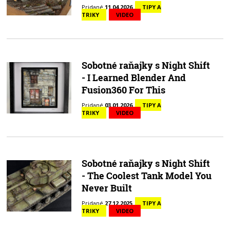
Pridané
11.04.2026
TIPY A
TRIKY
VIDEO
Sobotné raňajky s Night Shift
- I Learned Blender And
Fusion360 For This
Pridané
03.01.2026
TIPY A
TRIKY
VIDEO
Sobotné raňajky s Night Shift
- The Coolest Tank Model You
Never Built
Pridané
27.12.2025
TIPY A
TRIKY
VIDEO