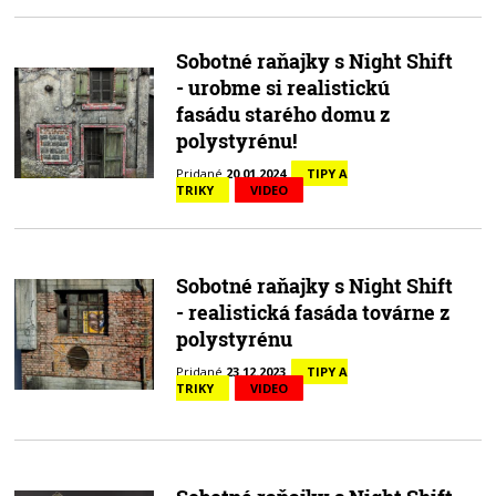
Sobotné raňajky s Night Shift
- urobme si realistickú
fasádu starého domu z
polystyrénu!
Pridané
20.01.2024
TIPY A
TRIKY
VIDEO
Sobotné raňajky s Night Shift
- realistická fasáda továrne z
polystyrénu
Pridané
23.12.2023
TIPY A
TRIKY
VIDEO