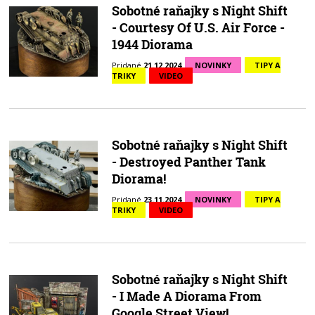
Sobotné raňajky s Night Shift
- Courtesy Of U.S. Air Force -
1944 Diorama
Pridané
21.12.2024
NOVINKY
TIPY A
TRIKY
VIDEO
Sobotné raňajky s Night Shift
- Destroyed Panther Tank
Diorama!
Pridané
23.11.2024
NOVINKY
TIPY A
TRIKY
VIDEO
Sobotné raňajky s Night Shift
- I Made A Diorama From
Google Street View!