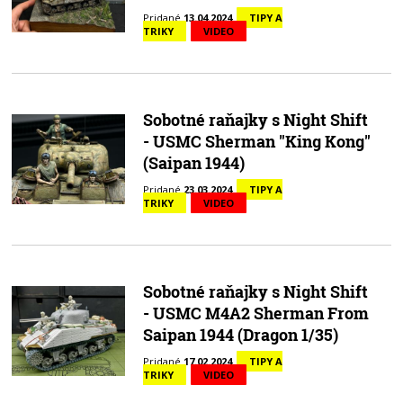
Pridané
13.04.2024
TIPY A
TRIKY
VIDEO
Sobotné raňajky s Night Shift
- USMC Sherman "King Kong"
(Saipan 1944)
Pridané
23.03.2024
TIPY A
TRIKY
VIDEO
Sobotné raňajky s Night Shift
- USMC M4A2 Sherman From
Saipan 1944 (Dragon 1/35)
Pridané
17.02.2024
TIPY A
TRIKY
VIDEO