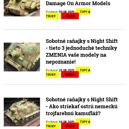
Damage On Armor Models
Pridané
30.08.2025
TIPY A
TRIKY
VIDEO
Sobotné raňajky s Night Shift
- tieto 3 jednoduché techniky
ZMENIA vaše modely na
nepoznanie!
Pridané
23.08.2025
TIPY A
TRIKY
VIDEO
Sobotné raňajky s Night Shift
- Ako striekať ostrú nemeckú
trojfarebnú kamufláž?
Pridané
16.08.2025
TIPY A
TRIKY
VIDEO