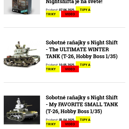
Nightshifta je na svete!
Pridané
07.06.2025
TIPY A
TRIKY
VIDEO
Sobotné raňajky s Night Shift
- The ULTIMATE WINTER
TANK (T-26, Hobby Boss 1/35)
Pridané
10.05.2025
TIPY A
TRIKY
VIDEO
Sobotné raňajky s Night Shift
- My FAVORITE SMALL TANK
(T-26, Hobby Boss 1/35)
Pridané
05.04.2025
TIPY A
TRIKY
VIDEO