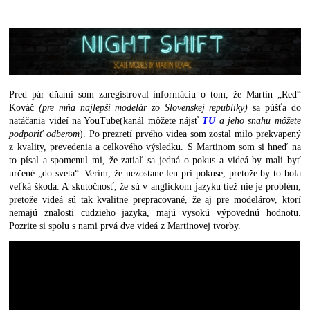
Pred pár dňami som zaregistroval informáciu o tom, že Martin „Red“
Kováč
(pre mňa najlepší modelár zo Slovenskej republiky)
sa púšťa do
natáčania videí na YouTube(kanál môžete nájsť
TU
a jeho snahu môžete
podporiť odberom
). Po prezretí prvého videa som zostal milo prekvapený
z kvality, prevedenia a celkového výsledku. S Martinom som si hneď na
to písal a spomenul mi, že zatiaľ sa jedná o pokus a videá by mali byť
určené „do sveta“. Verím, že nezostane len pri pokuse, pretože by to bola
veľká škoda. A skutočnosť, že sú v anglickom jazyku tiež nie je problém,
pretože videá sú tak kvalitne prepracované, že aj pre modelárov, ktorí
nemajú znalosti cudzieho jazyka, majú vysokú výpovednú hodnotu.
Pozrite si spolu s nami prvá dve videá z Martinovej tvorby.