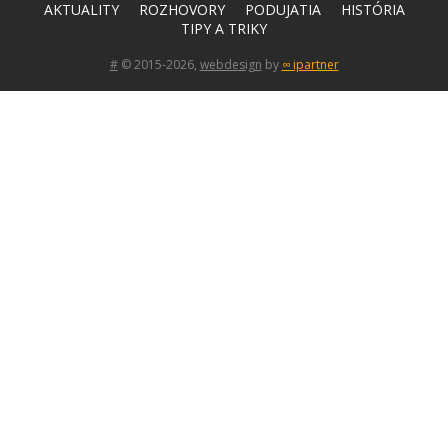
AKTUALITY
ROZHOVORY
PODUJATIA
HISTÓRIA
TIPY A TRIKY
#
© 2015-2026,
webdesign
by
∞ ipartner