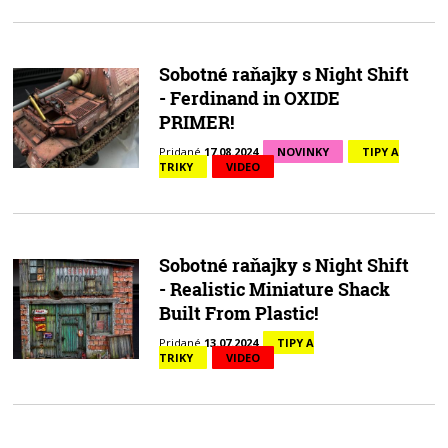
Sobotné raňajky s Night Shift
- Ferdinand in OXIDE
PRIMER!
Pridané
17.08.2024
NOVINKY
TIPY A
TRIKY
VIDEO
Sobotné raňajky s Night Shift
- Realistic Miniature Shack
Built From Plastic!
Pridané
13.07.2024
TIPY A
TRIKY
VIDEO