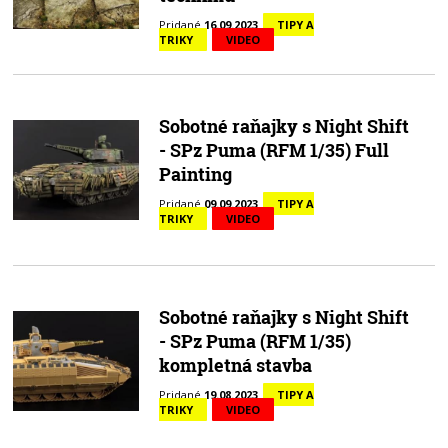
Pridané
16.09.2023
TIPY A
TRIKY
VIDEO
Sobotné raňajky s Night Shift
- SPz Puma (RFM 1/35) Full
Painting
Pridané
09.09.2023
TIPY A
TRIKY
VIDEO
Sobotné raňajky s Night Shift
- SPz Puma (RFM 1/35)
kompletná stavba
Pridané
19.08.2023
TIPY A
TRIKY
VIDEO