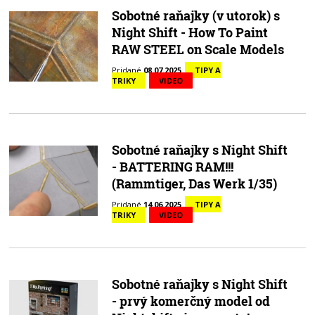
Sobotné raňajky (v utorok) s
Night Shift - How To Paint
RAW STEEL on Scale Models
Pridané
08.07.2025
TIPY A
TRIKY
VIDEO
Sobotné raňajky s Night Shift
- BATTERING RAM!!!
(Rammtiger, Das Werk 1/35)
Pridané
14.06.2025
TIPY A
TRIKY
VIDEO
Sobotné raňajky s Night Shift
- prvý komerčný model od