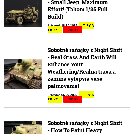
- Small Jeep, Maximum
Effort! (Takom 1/35 Full
Build)
Pridané
18.10.2025
TIPY A
TRIKY
VIDEO
Sobotné raňajky s Night Shift
- Real Grass And Earth Will
Enhance Your
Weathering/Reálná tráva a
zemina vylepšia vaše
patinovanie!
Pridané
06.09.2025
TIPY A
TRIKY
VIDEO
Sobotné raňajky s Night Shift
- How To Paint Heavy