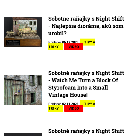
Sobotné raňajky s Night Shift
- Najlepšia dioráma, akú som
urobil?
Pridané
06.12.2025
TIPY A
TRIKY
VIDEO
Sobotné raňajky s Night Shift
- Watch Me Turn a Block Of
Styrofoam Into a Small
Vintage House!
Pridané
02.11.2025
TIPY A
TRIKY
VIDEO
Sobotné raňajky s Night Shift