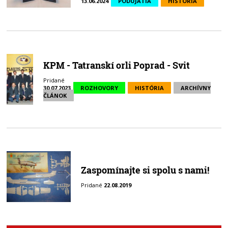
13.06.2024
PODUJATIA
HISTÓRIA
KPM - Tatranskí orli Poprad - Svit
Pridané
30.07.2023
ROZHOVORY
HISTÓRIA
ARCHÍVNY
ČLÁNOK
Zaspomínajte si spolu s nami!
Pridané
22.08.2019