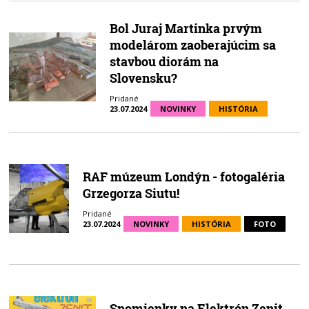
Bol Juraj Martinka prvým
modelárom zaoberajúcim sa
stavbou diorám na
Slovensku?
Pridané
23.07.2024
NOVINKY
HISTÓRIA
RAF múzeum Londýn - fotogaléria
Grzegorza Siutu!
Pridané
23.07.2024
NOVINKY
HISTÓRIA
FOTO
Spomienky na Elektrón Zenit