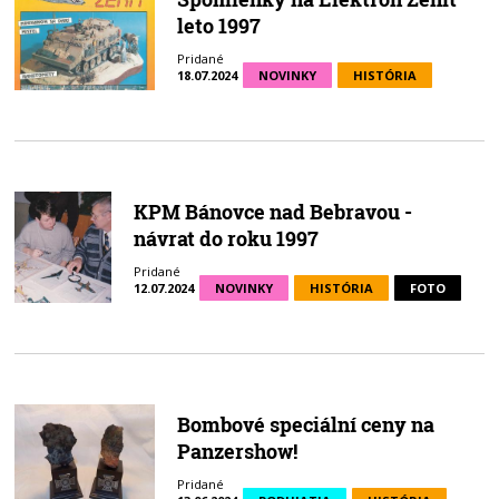
leto 1997
Pridané
18.07.2024
NOVINKY
HISTÓRIA
KPM Bánovce nad Bebravou -
návrat do roku 1997
Pridané
12.07.2024
NOVINKY
HISTÓRIA
FOTO
Bombové speciální ceny na
Panzershow!
Pridané