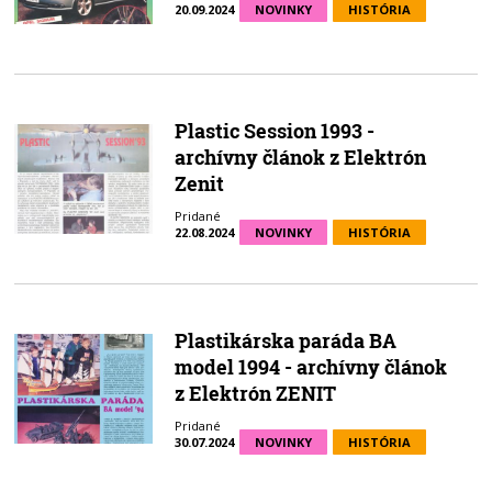
20.09.2024
NOVINKY
HISTÓRIA
Plastic Session 1993 -
archívny článok z Elektrón
Zenit
Pridané
22.08.2024
NOVINKY
HISTÓRIA
Plastikárska paráda BA
model 1994 - archívny článok
z Elektrón ZENIT
Pridané
30.07.2024
NOVINKY
HISTÓRIA