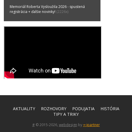
Memoriál Roberta Vysloužila 2026 - spustená
registrácia + ďalšie novinky!
(2226x)
AKTUALITY
ROZHOVORY
PODUJATIA
HISTÓRIA
TIPY A TRIKY
#
© 2015-2026,
webdesign
by
∞ ipartner