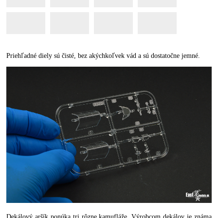
Priehľadné diely sú čisté, bez akýchkoľvek vád a sú dostatočne jemné.
Dekálový aršík ponúka tri rôzne kamufláže. Výrobcom dekálov je známa