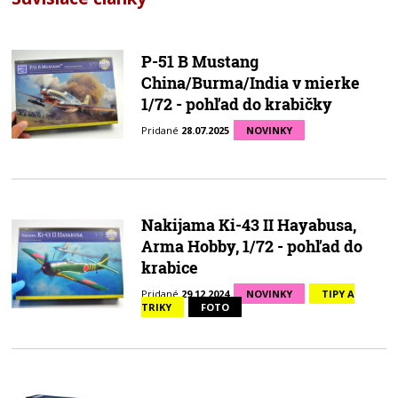
P-51 B Mustang
China/Burma/India v mierke
1/72 - pohľad do krabičky
Pridané
28.07.2025
NOVINKY
Nakijama Ki-43 II Hayabusa,
Arma Hobby, 1/72 - pohľad do
krabice
Pridané
29.12.2024
NOVINKY
TIPY A
TRIKY
FOTO