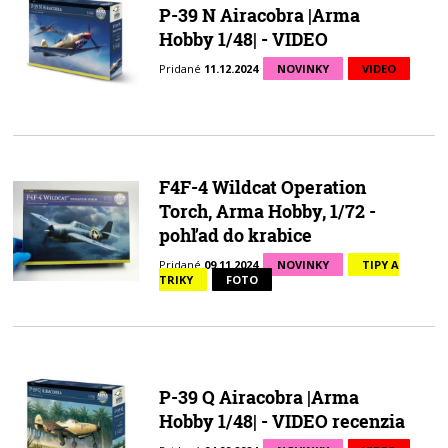
P-39 N Airacobra |Arma
Hobby 1/48| - VIDEO
Pridané
11.12.2024
NOVINKY
VIDEO
F4F-4 Wildcat Operation
Torch, Arma Hobby, 1/72 -
pohľad do krabice
Pridané
09.11.2024
NOVINKY
TIPY A
TRIKY
FOTO
P-39 Q Airacobra |Arma
Hobby 1/48| - VIDEO recenzia