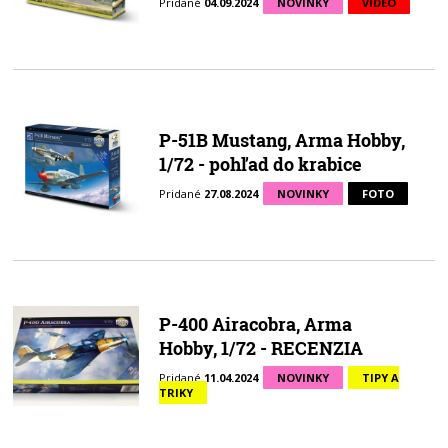
Pridané
04.09.2024
NOVINKY
VIDEO
P-51B Mustang, Arma Hobby,
1/72 - pohľad do krabice
Pridané
27.08.2024
NOVINKY
FOTO
P-400 Airacobra, Arma
Hobby, 1/72 - RECENZIA
Pridané
11.04.2024
NOVINKY
TIPY A
TRIKY