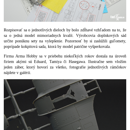
Rozpisovať sa o jednotlivých dieloch by bolo zdĺhavé vzhľadom na to, že
sa o jedná model mimoriadnych kvalít. Výrobcovia doplnkových sád
určite ponúknu sety na vylepšenie. Pozornosť by si zaslúžili guľomety,
poprípade kokpitová sada, ktorá by model patrične vyšperkovala.
Firma Arma Hobby sa v priebehu niekoľkých rokov dostala na úroveň
firiem akými sú Eduard, Tamiya či Hasegawa. Ilustračne sem vložím
jeden záber, ktorý hovorí za všetko, fotografie jednotlivých rámčekov
nájdete v galérii.