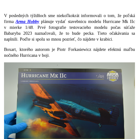
V posledných týždňoch sme niekoľkokrát informovali o tom, že poľská
firma
Arma Hobby
plánuje vydať stavebnicu modelu Hurricane Mk IIc
v mierke 1/48. Prvé fotografie testovacieho modelu počas súťaže
Babaryba 2023 naznačovali, že to bude pecka. Tieto očakávania sa
naplnili. Poďte si spolu so mnou pozrieť, čo nájdete v krabici.
Boxart, ktorého autorom je Piotr Forkasiewicz nájdete efektnú maľbu
nočného Hurricana v boji.