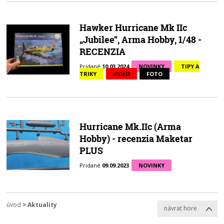
Hawker Hurricane Mk IIc
„Jubilee“, Arma Hobby, 1/48 -
RECENZIA
Pridané
10.03.2024
NOVINKY
TIPY A
TRIKY
VIDEO
FOTO
Hurricane Mk.IIc (Arma
Hobby) - recenzia Maketar
PLUS
Pridané
09.09.2023
NOVINKY
úvod
>
Aktuality
návrat hore