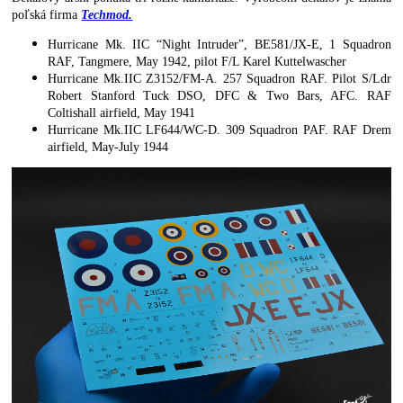
poľská firma
Techmod.
Hurricane Mk. IIC “Night Intruder”, BE581/JX-E, 1 Squadron
RAF, Tangmere, May 1942, pilot F/L Karel Kuttelwascher
Hurricane Mk.IIC Z3152/FM-A. 257 Squadron RAF. Pilot S/Ldr
Robert Stanford Tuck DSO, DFC & Two Bars, AFC. RAF
Coltishall airfield, May 1941
Hurricane Mk.IIC LF644/WC-D. 309 Squadron PAF. RAF Drem
airfield, May-July 1944