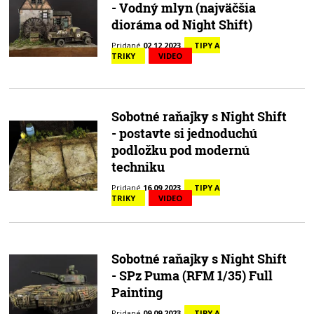
- Vodný mlyn (najväčšia
dioráma od Night Shift)
Pridané
02.12.2023
TIPY A
TRIKY
VIDEO
Sobotné raňajky s Night Shift
- postavte si jednoduchú
podložku pod modernú
techniku
Pridané
16.09.2023
TIPY A
TRIKY
VIDEO
Sobotné raňajky s Night Shift
- SPz Puma (RFM 1/35) Full
Painting
Pridané
09.09.2023
TIPY A