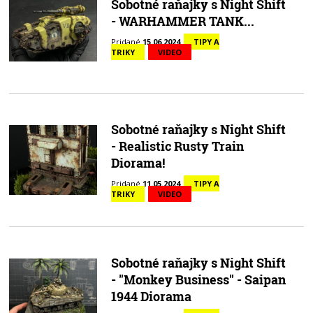
Sobotné raňajky s Night Shift
- WARHAMMER TANK...
Pridané
15.06.2024
TIPY A
TRIKY
VIDEO
Sobotné raňajky s Night Shift
- Realistic Rusty Train
Diorama!
Pridané
11.05.2024
TIPY A
TRIKY
VIDEO
Sobotné raňajky s Night Shift
- "Monkey Business" - Saipan
1944 Diorama