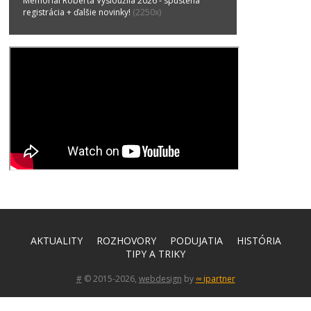
Memoriál Roberta Vysloužila 2026 - spustená
registrácia + ďalšie novinky!
(2250x)
AKTUALITY
ROZHOVORY
PODUJATIA
HISTÓRIA
TIPY A TRIKY
#
© 2015-2026,
webdesign
by
∞ ipartner