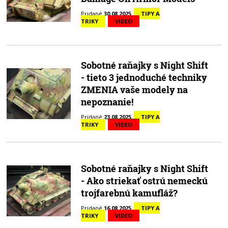
Pridané
30.08.2025
TIPY A
TRIKY
VIDEO
Sobotné raňajky s Night Shift
- tieto 3 jednoduché techniky
ZMENIA vaše modely na
nepoznanie!
Pridané
23.08.2025
TIPY A
TRIKY
VIDEO
Sobotné raňajky s Night Shift
- Ako striekať ostrú nemeckú
trojfarebnú kamufláž?
Pridané
16.08.2025
TIPY A
TRIKY
VIDEO