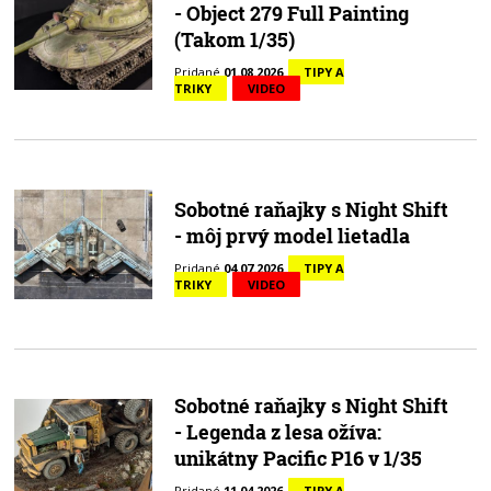
- Object 279 Full Painting
(Takom 1/35)
Pridané
01.08.2026
TIPY A
TRIKY
VIDEO
Sobotné raňajky s Night Shift
- môj prvý model lietadla
Pridané
04.07.2026
TIPY A
TRIKY
VIDEO
Sobotné raňajky s Night Shift
- Legenda z lesa ožíva:
unikátny Pacific P16 v 1/35
Pridané
11.04.2026
TIPY A