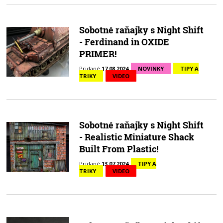
Sobotné raňajky s Night Shift
- Ferdinand in OXIDE
PRIMER!
Pridané
17.08.2024
NOVINKY
TIPY A
TRIKY
VIDEO
Sobotné raňajky s Night Shift
- Realistic Miniature Shack
Built From Plastic!
Pridané
13.07.2024
TIPY A
TRIKY
VIDEO