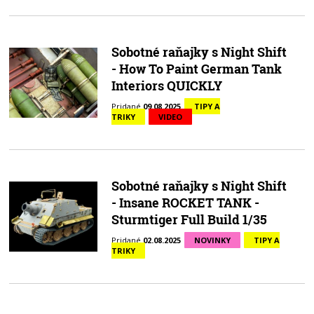
Sobotné raňajky s Night Shift
- How To Paint German Tank
Interiors QUICKLY
Pridané
09.08.2025
TIPY A
TRIKY
VIDEO
Sobotné raňajky s Night Shift
- Insane ROCKET TANK -
Sturmtiger Full Build 1/35
Pridané
02.08.2025
NOVINKY
TIPY A
TRIKY