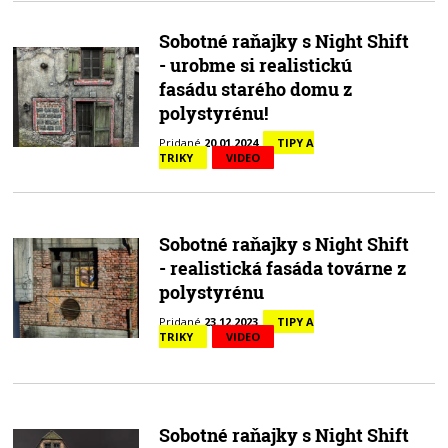
Sobotné raňajky s Night Shift
- urobme si realistickú
fasádu starého domu z
polystyrénu!
Pridané
20.01.2024
TIPY A
TRIKY
VIDEO
Sobotné raňajky s Night Shift
- realistická fasáda továrne z
polystyrénu
Pridané
23.12.2023
TIPY A
TRIKY
VIDEO
Sobotné raňajky s Night Shift