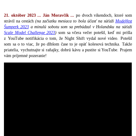
21. október 2023 ... Ján Moravčík ...
po dvoch víkendoch, ktoré som
strávil na cestách
(na začiatku mesiaca to bola účasť na súťaži
Modelfest
Šumperk 2023
a minulú sobotu som sa prebúdzal v Holandsku na súťaži
Scale Model Challenge 2023
)
som sa včera večer potešil, keď mi prišla
z YouTube notifikácia o tom, že Night Shift vydal nové video. Potešil
som sa o to viac, že po dlhšom čase to je opäť kolesová technika. Takže
priatelia, vychutnajte si raňajky, dobrú kávu a pustite si YouTube. Prajem
vám príjemné pozeranie!