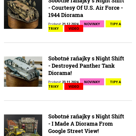
Sobotné raňajky s Night Shift
- Courtesy Of U.S. Air Force -
1944 Diorama
Pridané
21.12.2024
NOVINKY
TIPY A
TRIKY
VIDEO
Sobotné raňajky s Night Shift
- Destroyed Panther Tank
Diorama!
Pridané
23.11.2024
NOVINKY
TIPY A
TRIKY
VIDEO
Sobotné raňajky s Night Shift
- I Made A Diorama From
Google Street View!