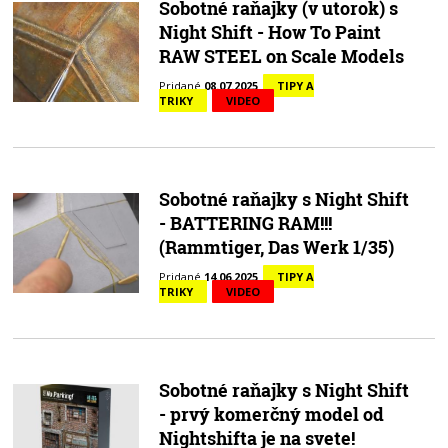
Sobotné raňajky (v utorok) s
Night Shift - How To Paint
RAW STEEL on Scale Models
Pridané
08.07.2025
TIPY A
TRIKY
VIDEO
Sobotné raňajky s Night Shift
- BATTERING RAM!!!
(Rammtiger, Das Werk 1/35)
Pridané
14.06.2025
TIPY A
TRIKY
VIDEO
Sobotné raňajky s Night Shift
- prvý komerčný model od
Nightshifta je na svete!