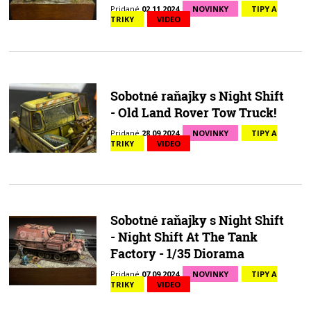
Pridané
02.11.2024
NOVINKY
TIPY A
TRIKY
VIDEO
Sobotné raňajky s Night Shift
- Old Land Rover Tow Truck!
Pridané
28.09.2024
NOVINKY
TIPY A
TRIKY
VIDEO
Sobotné raňajky s Night Shift
- Night Shift At The Tank
Factory - 1/35 Diorama
Pridané
07.09.2024
NOVINKY
TIPY A
TRIKY
VIDEO