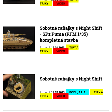
TRIKY
VIDEO
Sobotné raňajky s Night Shift
- SPz Puma (RFM 1/35)
kompletná stavba
Pridané
19.08.2023
TIPY A
TRIKY
VIDEO
Sobotné raňajky s Night Shift
-
Pridané
15.07.2023
PODUJATIA
TIPY A
TRIKY
VIDEO