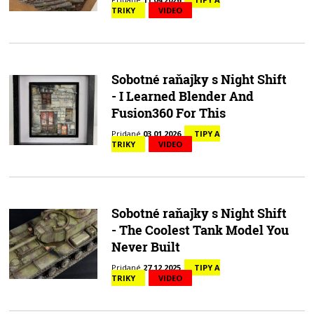
TRIKY
VIDEO
Sobotné raňajky s Night Shift
- I Learned Blender And
Fusion360 For This
Pridané
03.01.2026
TIPY A
TRIKY
VIDEO
Sobotné raňajky s Night Shift
- The Coolest Tank Model You
Never Built
Pridané
27.12.2025
TIPY A
TRIKY
VIDEO