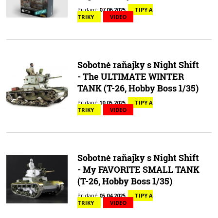
Pridané
07.06.2025
TIPY A
TRIKY
VIDEO
Sobotné raňajky s Night Shift
- The ULTIMATE WINTER
TANK (T-26, Hobby Boss 1/35)
Pridané
10.05.2025
TIPY A
TRIKY
VIDEO
Sobotné raňajky s Night Shift
- My FAVORITE SMALL TANK
(T-26, Hobby Boss 1/35)
Pridané
05.04.2025
TIPY A
TRIKY
VIDEO