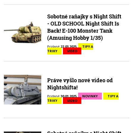
Sobotné raňajky s Night Shift
- OLD SCHOOL Night Shift Is
Back! E-100 Monster Tank
(Amusing Hobby 1/35)
Pridané
22.03.2025
TIPY A
TRIKY
VIDEO
Práve vyšlo nové video od
Nightshifta!
Pridané
30.01.2025
NOVINKY
TIPY A
TRIKY
VIDEO