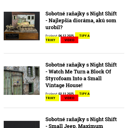
Sobotné raňajky s Night Shift
- Najlepšia dioráma, akú som
urobil?
Pridané
06.12.2025
TIPY A
TRIKY
VIDEO
Sobotné raňajky s Night Shift
- Watch Me Turn a Block Of
Styrofoam Into a Small
Vintage House!
Pridané
02.11.2025
TIPY A
TRIKY
VIDEO
Sobotné raňajky s Night Shift
- Small Jeep, Maximum