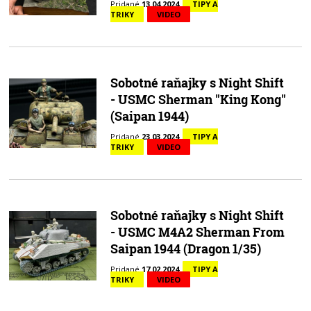
Pridané
13.04.2024
TIPY A
TRIKY
VIDEO
Sobotné raňajky s Night Shift
- USMC Sherman "King Kong"
(Saipan 1944)
Pridané
23.03.2024
TIPY A
TRIKY
VIDEO
Sobotné raňajky s Night Shift
- USMC M4A2 Sherman From
Saipan 1944 (Dragon 1/35)
Pridané
17.02.2024
TIPY A
TRIKY
VIDEO