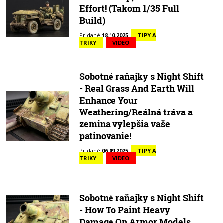
Effort! (Takom 1/35 Full
Build)
Pridané
18.10.2025
TIPY A
TRIKY
VIDEO
Sobotné raňajky s Night Shift
- Real Grass And Earth Will
Enhance Your
Weathering/Reálná tráva a
zemina vylepšia vaše
patinovanie!
Pridané
06.09.2025
TIPY A
TRIKY
VIDEO
Sobotné raňajky s Night Shift
- How To Paint Heavy
Damage On Armor Models