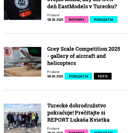
deň EastModels v Turecku?
Pridané
08.03.2025
NOVINKY
PODUJATIA
Grey Scale Competition 2025
- gallery of aircraft and
helicopters
Pridané
08.03.2025
PODUJATIA
FOTO
Turecké dobrodružstvo
pokračuje! Prečítajte si
REPORT Lukáša Kvietka
Pridané
08.03.2025
NOVINKY
PODUJATIA