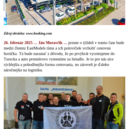
Zdroj obrázka: www.booking.com
26. február 2025 ... Ján Moravčík ...
presne o týždeň v tomto čase bude
medzi členmi EastModels tímu a ich polovičiek vrcholiť cestovná
horúčka. Tá bude narastať z dôvodu, že po prvýkrát vycestujeme do
Turecka a auto premiérovo vymeníme za lietadlo. Je to pre nás síce
rýchlejšia a pohodlnejšia forma cestovania, no zároveň je ďaleko
náročnejšia na logistiku.