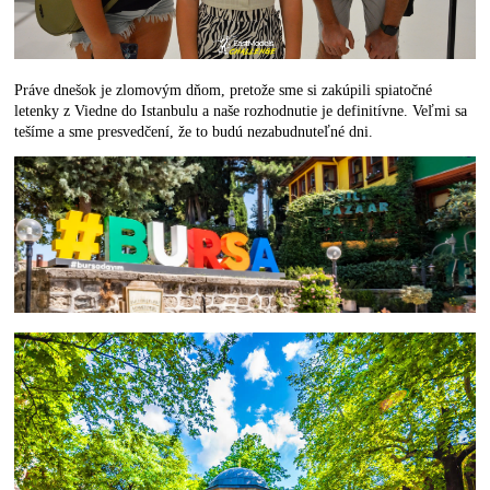
Práve dnešok je zlomovým dňom, pretože sme si zakúpili spiatočné
letenky z Viedne do Istanbulu a naše rozhodnutie je definitívne. Veľmi sa
tešíme a sme presvedčení, že to budú nezabudnuteľné dni.