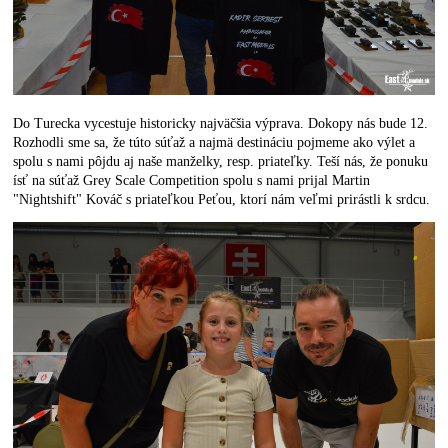
Do Turecka vycestuje historicky najväčšia výprava. Dokopy nás bude 12.
Rozhodli sme sa, že túto súťaž a najmä destináciu pojmeme ako výlet a
spolu s nami pôjdu aj naše manželky, resp. priateľky. Teší nás, že ponuku
ísť na súťaž Grey Scale Competition spolu s nami prijal Martin
"Nightshift" Kováč s priateľkou Peťou, ktorí nám veľmi prirástli k srdcu.