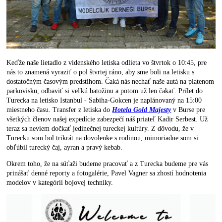
Keďže naše lietadlo z videnského letiska odlieta vo štvrtok o 10:45, pre
nás to znamená vyraziť o pol štvrtej ráno, aby sme boli na letisku s
dostatočným časovým predstihom. Čaká nás nechať naše autá na platenom
parkovisku, odbaviť si veľkú batožinu a potom už len čakať. Prílet do
Turecka na letisko Istanbul - Sabiha-Gokcen je naplánovaný na 15:00
miestneho času. Transfer z letiska do
Hotela Gold Majesty
v Burse pre
všetkých členov našej expedície zabezpečí náš priateľ Kadir Serbest. Už
teraz sa neviem dočkať jedinečnej tureckej kultúry. Z dôvodu, že v
Turecku som bol trikrát na dovolenke s rodinou, mimoriadne som si
obľúbil turecký čaj, ayran a pravý kebab.
Okrem toho, že na súťaži budeme pracovať a z Turecka budeme pre vás
prinášať denné reporty a fotogalérie, Pavel Vagner sa zhostí hodnotenia
modelov v kategórii bojovej techniky.