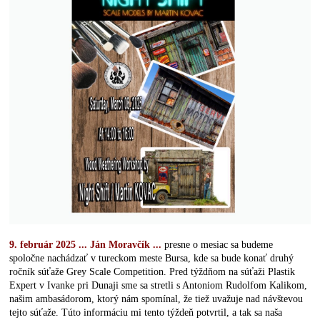
9. február 2025 ... Ján Moravčík ...
presne o mesiac sa budeme
spoločne nachádzať v tureckom meste Bursa, kde sa bude konať druhý
ročník súťaže Grey Scale Competition. Pred týždňom na súťaži Plastik
Expert v Ivanke pri Dunaji sme sa stretli s Antoniom Rudolfom Kalikom,
našim ambasádorom, ktorý nám spomínal, že tiež uvažuje nad návštevou
tejto súťaže. Túto informáciu mi tento týždeň potvrtil, a tak sa naša