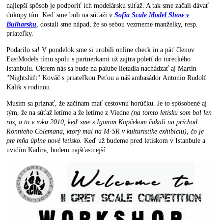
najlepší spôsob je podporiť ich modelársku súťaž. A tak sme začali dávať
dokopy tím. Keď sme boli na súťaži v
Sofia Scale Model Show v
Bulharsku
, dostali sme nápad, že so sebou vezmeme manželky, resp.
priateľky.
Podarilo sa! V pondelok sme si urobili online check in a päť členov
EastModels tímu spolu s partnerkami už zajtra poletí do tureckého
Istanbulu. Okrem nás sa bude na palube lietadla nachádzať aj Martin
"Nightshift" Kováč s priateľkou Peťou a náš ambasádor Antonio Rudolf
Kalik s rodinou.
Musím sa priznať, že začínam mať cestovnú horúčku. Je to spôsobené aj
tým, že na súťaž letíme a že letíme z Viedne
(
na tomto letisku som bol len
raz, a to v roku 2010, keď sme s Igorom Kopčekom čakali na príchod
Ronnieho Colemana, ktorý mal na M-SR v kulturistike exhibíciu), čo je
pre mňa úplne nové letisko.
Keď už budeme pred letiskom v Istanbule a
uvidím Kadira, budem najšťastnejší.