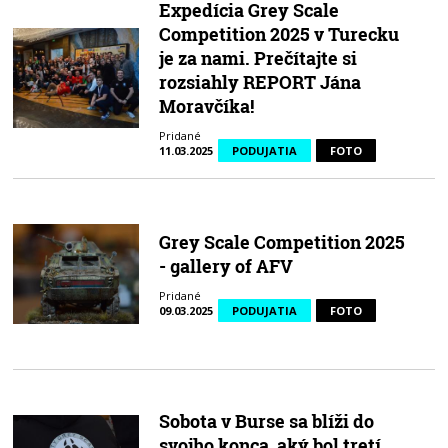
Expedícia Grey Scale
Competition 2025 v Turecku
je za nami. Prečítajte si
rozsiahly REPORT Jána
Moravčíka!
Pridané
11.03.2025
PODUJATIA
FOTO
Grey Scale Competition 2025
- gallery of AFV
Pridané
09.03.2025
PODUJATIA
FOTO
Sobota v Burse sa blíži do
svojho konca, aký bol tretí