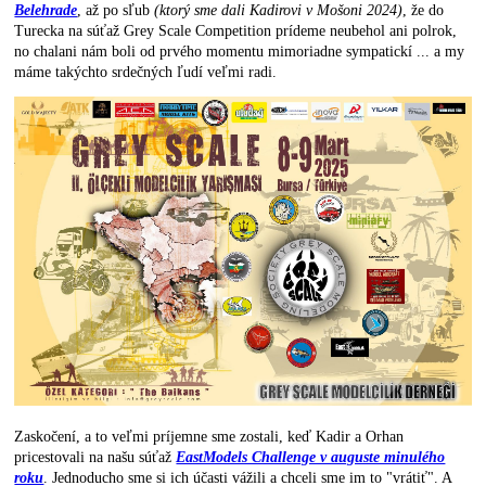
Belehrade
, až po sľub
(ktorý sme dali Kadirovi v Mošoni 2024)
, že do
Turecka na súťaž Grey Scale Competition prídeme neubehol ani polrok,
no chalani nám boli od prvého momentu mimoriadne sympatickí ... a my
máme takýchto srdečných ľudí veľmi radi.
Zaskočení, a to veľmi príjemne sme zostali, keď Kadir a Orhan
pricestovali na našu súťaž
EastModels Challenge v auguste minulého
roku
. Jednoducho sme si ich účasti vážili a chceli sme im to "vrátiť". A