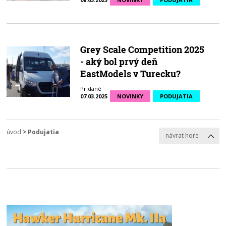
Grey Scale Competition 2025
- aký bol prvý deň
EastModels v Turecku?
Pridané
07.03.2025
NOVINKY
PODUJATIA
úvod
>
Podujatia
návrat hore