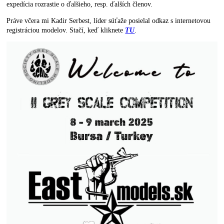
expedícia rozrastie o ďalšieho, resp. ďalších členov.
Práve včera mi Kadir Serbest, líder súťaže posielal odkaz s internetovou
registráciou modelov. Stačí, keď kliknete
TU
.