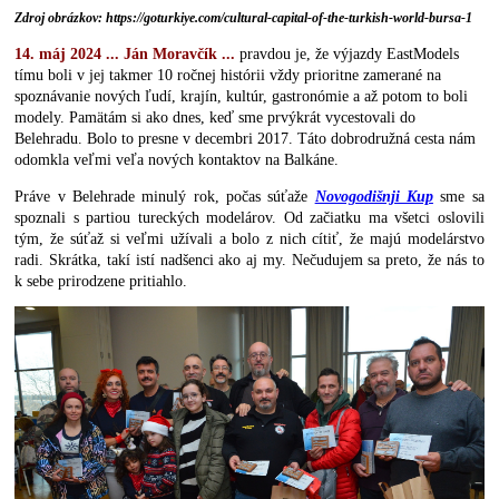
Zdroj obrázkov: https://goturkiye.com/cultural-capital-of-the-turkish-world-bursa-1
14. máj 2024 ... Ján Moravčík ...
pravdou je, že výjazdy EastModels
tímu boli v jej takmer 10 ročnej histórii vždy prioritne zamerané na
spoznávanie nových ľudí, krajín, kultúr, gastronómie a až potom to boli
modely. Pamätám si ako dnes, keď sme prvýkrát vycestovali do
Belehradu. Bolo to presne v decembri 2017. Táto dobrodružná cesta nám
odomkla veľmi veľa nových kontaktov na Balkáne.
Práve v Belehrade minulý rok, počas súťaže
Novogodišnji Kup
sme sa
spoznali s partiou tureckých modelárov. Od začiatku ma všetci oslovili
tým, že súťaž si veľmi užívali a bolo z nich cítiť, že majú modelárstvo
radi. Skrátka, takí istí nadšenci ako aj my. Nečudujem sa preto, že nás to
k sebe prirodzene pritiahlo.