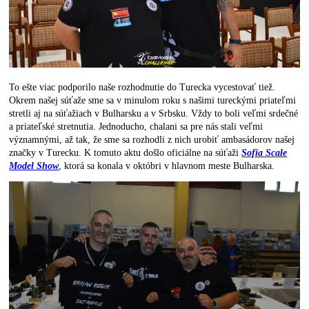
To ešte viac podporilo naše rozhodnutie do Turecka vycestovať tiež.
Okrem našej súťaže sme sa v minulom roku s našimi tureckými priateľmi
stretli aj na súťažiach v Bulharsku a v Srbsku. Vždy to boli veľmi srdečné
a priateľské stretnutia. Jednoducho, chalani sa pre nás stali veľmi
významnými, až tak, že sme sa rozhodli z nich urobiť ambasádorov našej
značky v Turecku. K tomuto aktu došlo oficiálne na súťaži
Sofia Scale
Model Show
, ktorá sa konala v októbri v hlavnom meste Bulharska.