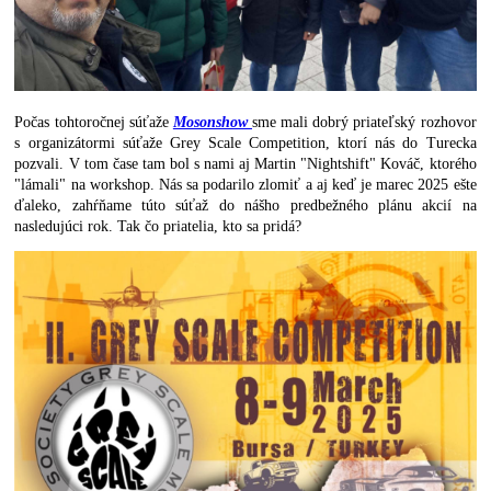
Počas tohtoročnej súťaže
Mosonshow
sme mali dobrý priateľský rozhovor
s organizátormi súťaže Grey Scale Competition, ktorí nás do Turecka
pozvali. V tom čase tam bol s nami aj Martin "Nightshift" Kováč, ktorého
"lámali" na workshop. Nás sa podarilo zlomiť a aj keď je marec 2025 ešte
ďaleko, zahŕňame túto súťaž do nášho predbežného plánu akcií na
nasledujúci rok. Tak čo priatelia, kto sa pridá?