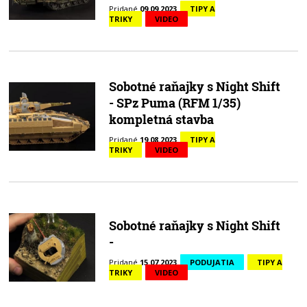
Pridané
09.09.2023
TIPY A
TRIKY
VIDEO
Sobotné raňajky s Night Shift
- SPz Puma (RFM 1/35)
kompletná stavba
Pridané
19.08.2023
TIPY A
TRIKY
VIDEO
Sobotné raňajky s Night Shift
-
Pridané
15.07.2023
PODUJATIA
TIPY A
TRIKY
VIDEO