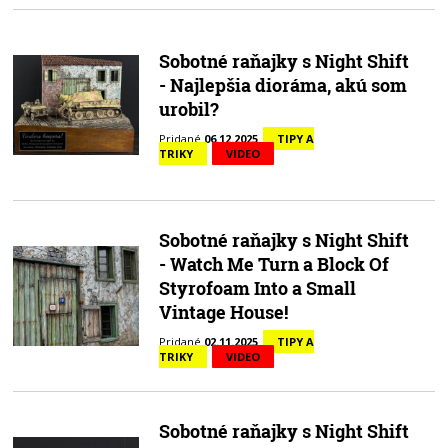
Sobotné raňajky s Night Shift
- Najlepšia dioráma, akú som
urobil?
Pridané
06.12.2025
TIPY A
TRIKY
VIDEO
Sobotné raňajky s Night Shift
- Watch Me Turn a Block Of
Styrofoam Into a Small
Vintage House!
Pridané
02.11.2025
TIPY A
TRIKY
VIDEO
Sobotné raňajky s Night Shift