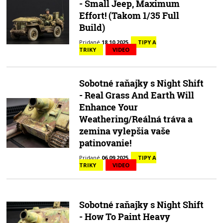
- Small Jeep, Maximum
Effort! (Takom 1/35 Full
Build)
Pridané
18.10.2025
TIPY A
TRIKY
VIDEO
Sobotné raňajky s Night Shift
- Real Grass And Earth Will
Enhance Your
Weathering/Reálná tráva a
zemina vylepšia vaše
patinovanie!
Pridané
06.09.2025
TIPY A
TRIKY
VIDEO
Sobotné raňajky s Night Shift
- How To Paint Heavy