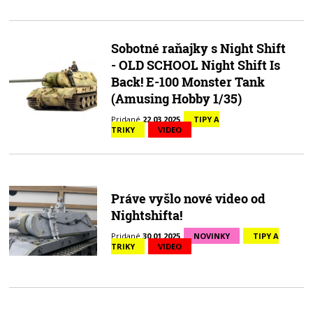
Sobotné raňajky s Night Shift
- OLD SCHOOL Night Shift Is
Back! E-100 Monster Tank
(Amusing Hobby 1/35)
Pridané
22.03.2025
TIPY A
TRIKY
VIDEO
Práve vyšlo nové video od
Nightshifta!
Pridané
30.01.2025
NOVINKY
TIPY A
TRIKY
VIDEO