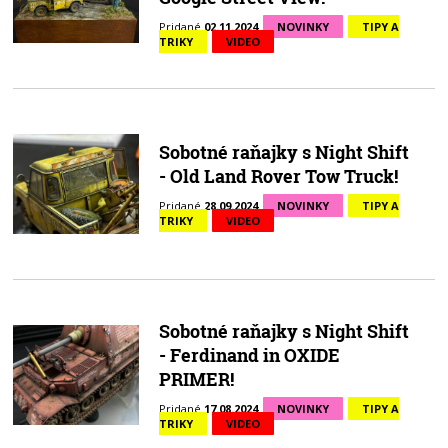
Pridané
02.11.2024
NOVINKY
TIPY A
TRIKY
VIDEO
Sobotné raňajky s Night Shift
- Old Land Rover Tow Truck!
Pridané
28.09.2024
NOVINKY
TIPY A
TRIKY
VIDEO
Sobotné raňajky s Night Shift
- Ferdinand in OXIDE
PRIMER!
Pridané
17.08.2024
NOVINKY
TIPY A
TRIKY
VIDEO