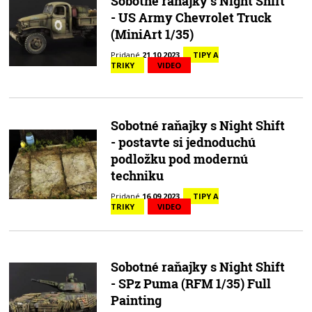
Sobotné raňajky s Night Shift
- US Army Chevrolet Truck
(MiniArt 1/35)
Pridané
21.10.2023
TIPY A
TRIKY
VIDEO
Sobotné raňajky s Night Shift
- postavte si jednoduchú
podložku pod modernú
techniku
Pridané
16.09.2023
TIPY A
TRIKY
VIDEO
Sobotné raňajky s Night Shift
- SPz Puma (RFM 1/35) Full
Painting