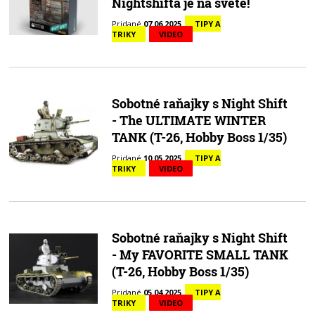
Nightshifta je na svete!
Pridané
07.06.2025
TIPY A
TRIKY
VIDEO
Sobotné raňajky s Night Shift
- The ULTIMATE WINTER
TANK (T-26, Hobby Boss 1/35)
Pridané
10.05.2025
TIPY A
TRIKY
VIDEO
Sobotné raňajky s Night Shift
- My FAVORITE SMALL TANK
(T-26, Hobby Boss 1/35)
Pridané
05.04.2025
TIPY A
TRIKY
VIDEO