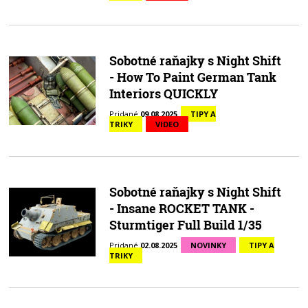
Sobotné raňajky s Night Shift
- How To Paint German Tank
Interiors QUICKLY
Pridané
09.08.2025
TIPY A
TRIKY
VIDEO
Sobotné raňajky s Night Shift
- Insane ROCKET TANK -
Sturmtiger Full Build 1/35
Pridané
02.08.2025
NOVINKY
TIPY A
TRIKY