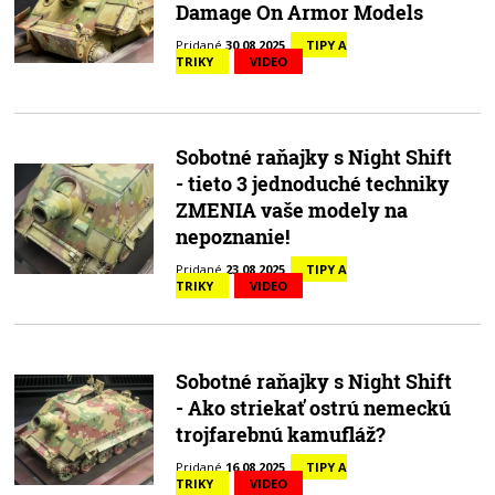
Damage On Armor Models
Pridané
30.08.2025
TIPY A
TRIKY
VIDEO
Sobotné raňajky s Night Shift
- tieto 3 jednoduché techniky
ZMENIA vaše modely na
nepoznanie!
Pridané
23.08.2025
TIPY A
TRIKY
VIDEO
Sobotné raňajky s Night Shift
- Ako striekať ostrú nemeckú
trojfarebnú kamufláž?
Pridané
16.08.2025
TIPY A
TRIKY
VIDEO