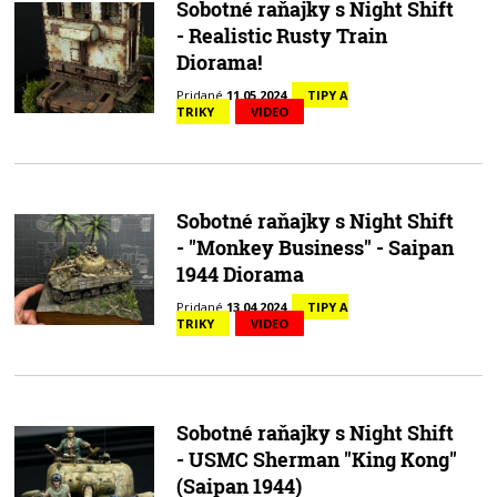
Sobotné raňajky s Night Shift
- Realistic Rusty Train
Diorama!
Pridané
11.05.2024
TIPY A
TRIKY
VIDEO
Sobotné raňajky s Night Shift
- "Monkey Business" - Saipan
1944 Diorama
Pridané
13.04.2024
TIPY A
TRIKY
VIDEO
Sobotné raňajky s Night Shift
- USMC Sherman "King Kong"
(Saipan 1944)