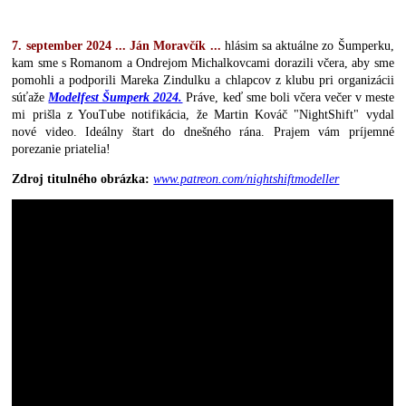
7. september 2024 ... Ján Moravčík ...
hlásim sa aktuálne zo Šumperku,
kam sme s Romanom a Ondrejom Michalkovcami dorazili včera, aby sme
pomohli a podporili Mareka Zindulku a chlapcov z klubu pri organizácii
súťaže
Modelfest Šumperk 2024.
Práve, keď sme boli včera večer v meste
mi prišla z YouTube notifikácia, že Martin Kováč "NightShift" vydal
nové video. Ideálny štart do dnešného rána. Prajem vám príjemné
porezanie priatelia!
Zdroj titulného obrázka:
www.patreon.com/nightshiftmodeller