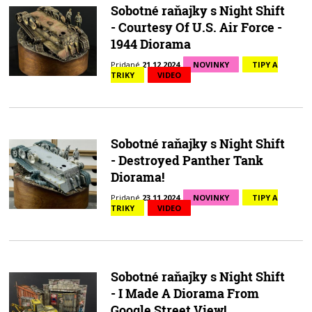
Sobotné raňajky s Night Shift
- Courtesy Of U.S. Air Force -
1944 Diorama
Pridané
21.12.2024
NOVINKY
TIPY A
TRIKY
VIDEO
Sobotné raňajky s Night Shift
- Destroyed Panther Tank
Diorama!
Pridané
23.11.2024
NOVINKY
TIPY A
TRIKY
VIDEO
Sobotné raňajky s Night Shift
- I Made A Diorama From
Google Street View!