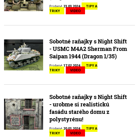
Pridané
23.03.2024
TIPY A
TRIKY
VIDEO
Sobotné raňajky s Night Shift
- USMC M4A2 Sherman From
Saipan 1944 (Dragon 1/35)
Pridané
17.02.2024
TIPY A
TRIKY
VIDEO
Sobotné raňajky s Night Shift
- urobme si realistickú
fasádu starého domu z
polystyrénu!
Pridané
20.01.2024
TIPY A
TRIKY
VIDEO