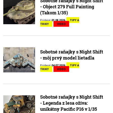
Sobotné raňajky s Night Shift
- Object 279 Full Painting
(Takom 1/35)
Pridané
01.08.2026
TIPY A
TRIKY
VIDEO
Sobotné raňajky s Night Shift
- môj prvý model lietadla
Pridané
04.07.2026
TIPY A
TRIKY
VIDEO
Sobotné raňajky s Night Shift
- Legenda z lesa ožíva:
unikátny Pacific P16 v 1/35