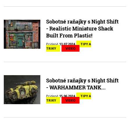
Sobotné raňajky s Night Shift
- Realistic Miniature Shack
Built From Plastic!
Pridané
13.07.2024
TIPY A
TRIKY
VIDEO
Sobotné raňajky s Night Shift
- WARHAMMER TANK...
Pridané
15.06.2024
TIPY A
TRIKY
VIDEO