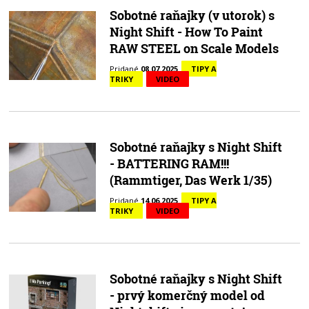
Sobotné raňajky (v utorok) s
Night Shift - How To Paint
RAW STEEL on Scale Models
Pridané
08.07.2025
TIPY A
TRIKY
VIDEO
Sobotné raňajky s Night Shift
- BATTERING RAM!!!
(Rammtiger, Das Werk 1/35)
Pridané
14.06.2025
TIPY A
TRIKY
VIDEO
Sobotné raňajky s Night Shift
- prvý komerčný model od