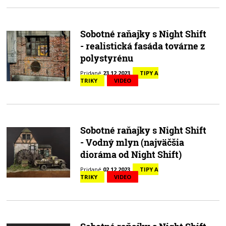
Sobotné raňajky s Night Shift
- realistická fasáda továrne z
polystyrénu
Pridané
23.12.2023
TIPY A
TRIKY
VIDEO
Sobotné raňajky s Night Shift
- Vodný mlyn (najväčšia
dioráma od Night Shift)
Pridané
02.12.2023
TIPY A
TRIKY
VIDEO