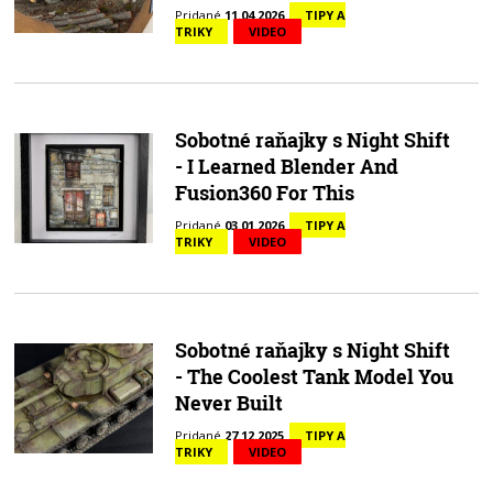
Pridané
11.04.2026
TIPY A
TRIKY
VIDEO
Sobotné raňajky s Night Shift
- I Learned Blender And
Fusion360 For This
Pridané
03.01.2026
TIPY A
TRIKY
VIDEO
Sobotné raňajky s Night Shift
- The Coolest Tank Model You
Never Built
Pridané
27.12.2025
TIPY A
TRIKY
VIDEO