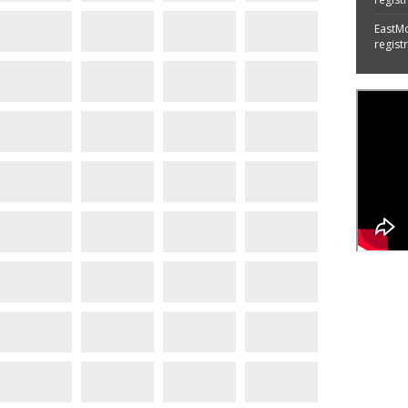
EastM
regist