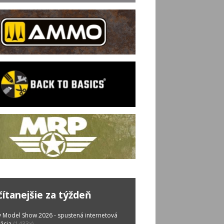
čítanejšie za týždeň
 Model Show 2026 - spustená internetová
rácia
(1433x)