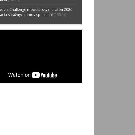
odels Challenge modelársky maratón 2026 -
rácia súťažných tímov spustená!
(1354x)