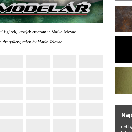
fií figúrok, ktorých autorom je Marko Jelovac.
o the gallery, taken by Marko Jelovac.
Naj
Hobby
regist