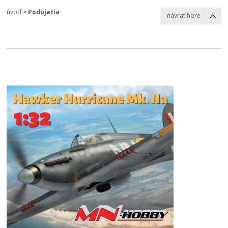
úvod
>
Podujatia
návrat hore