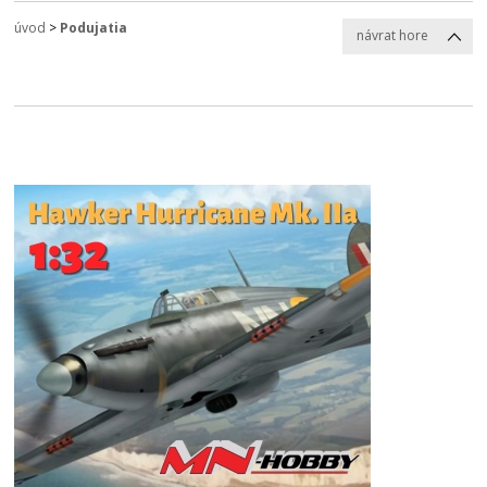
úvod
>
Podujatia
návrat hore