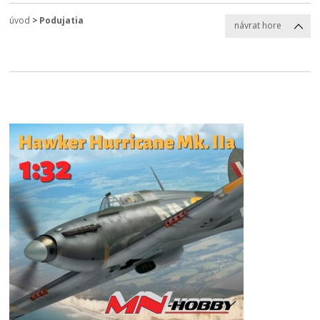
úvod
>
Podujatia
návrat hore