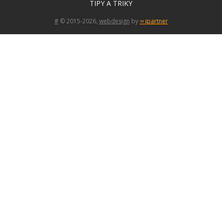
TIPY A TRIKY
#
© 2015-2026,
webdesign
by
∞ ipartner