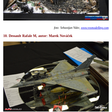
foto: Sebastijan Videc,
www.vvsmodelling.com
10. Dessault Rafale M, autor:
Marek Nováček