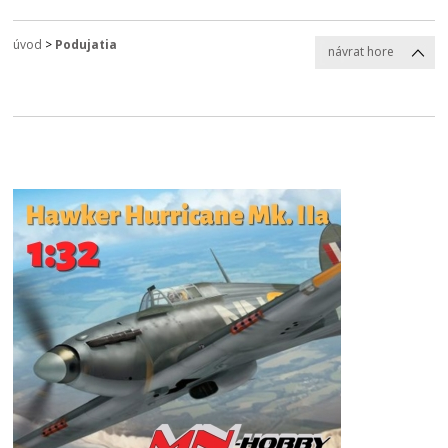
úvod
>
Podujatia
návrat hore