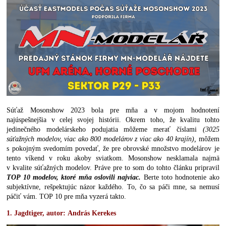
Súťaž Mosonshow 2023 bola pre mňa a v mojom hodnotení
najúspešnejšia v celej svojej histórii. Okrem toho, že kvalitu tohto
jedinečného modelárskeho podujatia môžeme merať číslami
(3025
súťažných modelov, viac ako 800 modelárov z viac ako 40 krajín),
môžem
s pokojným svedomím povedať, že pre obrovské množstvo modelárov je
tento víkend v roku akoby sviatkom. Mosonshow nesklamala najmä
v kvalite súťažných modelov. Práve pre to som do tohto článku pripravil
TOP 10 modelov, ktoré mňa oslovili najviac.
Berte toto hodnotenie ako
subjektívne, rešpektujúc názor každého. To, čo sa páči mne, sa nemusí
páčiť vám. TOP
10 pre mňa vyzerá takto.
1. Jagdtiger, autor
:
András Kerekes