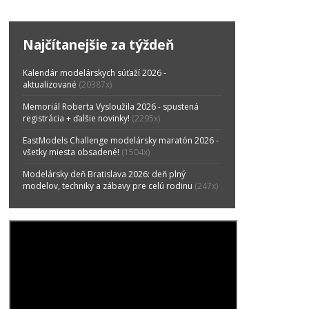
Najčítanejšie za týždeň
Kalendár modelárskych súťaží 2026 -
aktualizované
(20387x)
Memoriál Roberta Vysloužila 2026 - spustená
registrácia + ďalšie novinky!
(2295x)
EastModels Challenge modelársky maratón 2026 -
všetky miesta obsadené!
(1504x)
Modelársky deň Bratislava 2026: deň plný
modelov, techniky a zábavy pre celú rodinu
(247x)