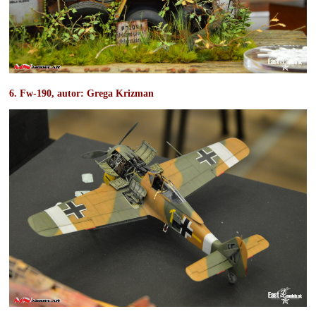
6. Fw-190, autor:
Grega Krizman